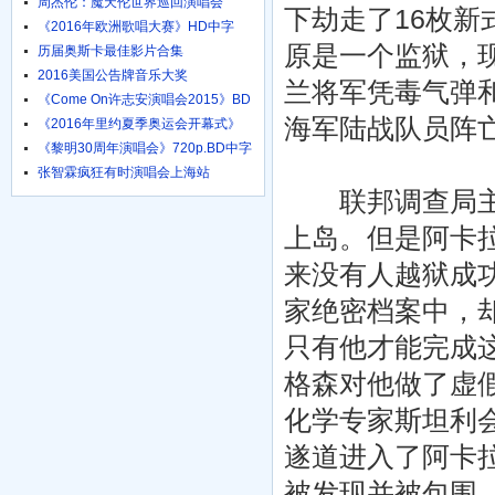
周杰伦：魔天伦世界巡回演唱会
下劫走了16枚新
《2016年欧洲歌唱大赛》HD中字
1024高清
原是一个监狱，
历届奥斯卡最佳影片合集
2016美国公告牌音乐大奖
兰将军凭毒气弹
《Come On许志安演唱会2015》BD
粤语中字
海军陆战队员阵
《2016年里约夏季奥运会开幕式》
HD国语
《黎明30周年演唱会》720p.BD中字
张智霖疯狂有时演唱会上海站
联邦调查局主任
上岛。但是阿卡拉
来没有人越狱成
家绝密档案中，
只有他才能完成
格森对他做了虚
化学专家斯坦利
遂道进入了阿卡
被发现并被包围