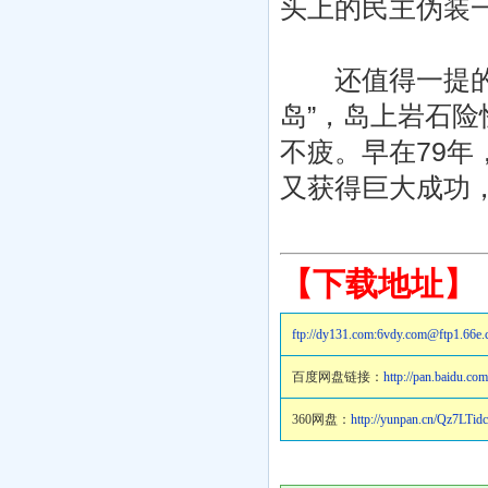
头上的民主伪装
还值得一提的是
岛”，岛上岩石
不疲。早在79
又获得巨大成功
【下载地址】
ftp://dy131.com:6vdy.com@f
百度网盘链接：
http://pan.baidu.c
360网盘：
http://yunpan.cn/Qz7LTid