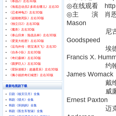
1080p.HD中字
《寒战2》左右3D版
◎在线观看 http:/
《海底总动员2:多莉去哪儿》左右3D
版
《忍者神龟2》左右3D版
◎主 演 肖恩 康纳利 
《超能敢死队》左右3D版
Mason
《独立日2》左右3D版
《魔兽》左右3D版
尼古拉斯 凯奇 (Ni
《泰山归来：险战丛林》左右3D版
Goodspeed
《爱宠大机密》左右3D版
《逗鸟外传：萌宝满天飞》左右3D
埃德 哈里斯 (Ed 
版
《自杀小队》左右3D版
Francis X. Humm
《奇幻森林》左右3D版
《圆梦巨人》左右3D版
约翰 斯潘塞 (Joh
《星际迷航3：超越星辰》左右3D版
James Womack
《佩小姐的奇幻城堡》左右3D版
戴维 莫尔斯 (Dav
最新电视剧下载
威廉 福赛思 (Wil
日剧《核灾日月》全集
Ernest Paxton
韩剧《猎犬》全集
韩剧《坏妈妈》全集
迈克尔 比恩 (Mi
韩剧《医生车智淑》全集