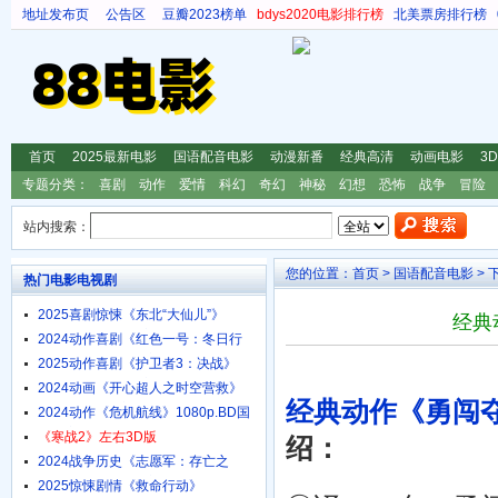
地址发布页
公告区
豆瓣2023榜单
bdys2020电影排行榜
北美票房排行榜
首页
2025最新电影
国语配音电影
动漫新番
经典高清
动画电影
3
专题分类：
喜剧
动作
爱情
科幻
奇幻
神秘
幻想
恐怖
战争
冒险
站内搜索：
您的位置：
首页
>
国语配音电影
> 
热门电影电视剧
2025喜剧惊悚《东北“大仙儿”》
经典
1080p.HD国语中字
2024动作喜剧《红色一号：冬日行
动》4K.HD中英双字
2025动作喜剧《护卫者3：决战》
1080p.HD国语中字
2024动画《开心超人之时空营救》
经典动作《勇闯夺
4K.HD国语中字
2024动作《危机航线》1080p.BD国
语中字
《寒战2》左右3D版
绍：
2024战争历史《志愿军：存亡之
战》4K.HD国语中字
2025惊悚剧情《救命行动》