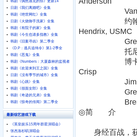
Anderson
韩剧《偶然遇见的你》更新14
日剧《我们离婚吧》全集
Vanessa Marc
韩剧《绝世网红》全集
约翰 C. 麦克金利 
日剧《火烧御手洗家》全集
韩剧《有院子的家》全集
Hendrix, USMC
韩剧《今生也请多指教》全集
Gregory Spo
韩剧《旧案寻凶》第二季全
《D.P：逃兵追缉令》第1-2季全
托尼 托德 (Tony
韩剧《恶鬼》全集
博卡姆 伍德拜因 (
韩剧《Numbers：大厦森林的监视者
们》全集
韩剧《欢迎来到王之国》全集
Crisp
日剧《没有季节的城市》全集
Jim Maniaci 
韩剧《心跳》全集
韩剧《假面女郎》全集
Greg Collins
韩剧《奇迹的兄弟》全集
Brendan Kell
韩剧《惊奇的传闻》第二季全
◎简 介
最新综艺游戏下载
《英皇娱乐15周年群星演唱会》
720p.BD粤语中字
身经百战，获得
张杰洛杉矶演唱会