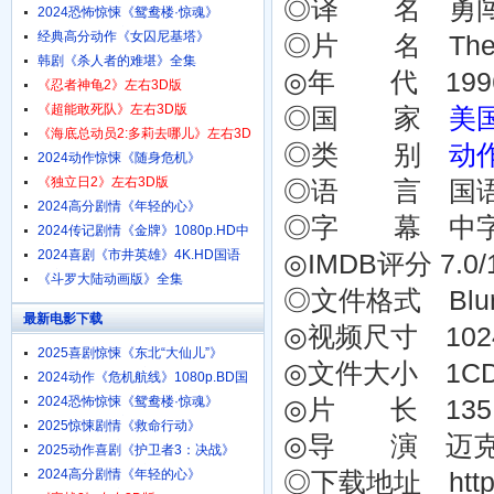
◎译 名 勇闯
1080p.HD中字
2024恐怖惊悚《鸳鸯楼·惊魂》
4K.HD国语中字
经典高分动作《女囚尼基塔》
◎片 名 The 
1080p.BD中英双字
韩剧《杀人者的难堪》全集
◎年 代 199
《忍者神龟2》左右3D版
《超能敢死队》左右3D版
◎国 家
美
《海底总动员2:多莉去哪儿》左右3D
◎类 别
动
版
2024动作惊悚《随身危机》
1080p.HD中英双字
《独立日2》左右3D版
◎语 言 国
2024高分剧情《年轻的心》
◎字 幕 中
1080p.HD中字
2024传记剧情《金牌》1080p.HD中
字
2024喜剧《市井英雄》4K.HD国语
◎IMDB评分 7.0/10
中字
《斗罗大陆动画版》全集
◎文件格式 Blur
最新电影下载
◎视频尺寸 1024 
2025喜剧惊悚《东北“大仙儿”》
◎文件大小 1C
1080p.HD国语中字
2024动作《危机航线》1080p.BD国
语中字
2024恐怖惊悚《鸳鸯楼·惊魂》
◎片 长 135 
4K.HD国语中字
2025惊悚剧情《救命行动》
◎导 演 迈克尔 贝 
1080p.HD中字
2025动作喜剧《护卫者3：决战》
1080p.HD国语中字
2024高分剧情《年轻的心》
◎下载地址 http:/