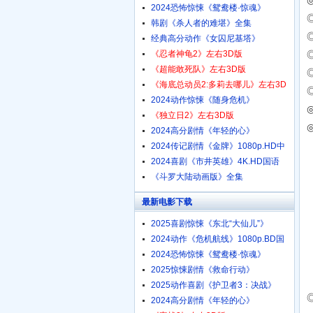
1080p.HD中字
2024恐怖惊悚《鸳鸯楼·惊魂》
4K.HD国语中字
韩剧《杀人者的难堪》全集
经典高分动作《女囚尼基塔》
1080p.BD中英双字
《忍者神龟2》左右3D版
《超能敢死队》左右3D版
《海底总动员2:多莉去哪儿》左右3D
版
2024动作惊悚《随身危机》
◎
1080p.HD中英双字
《独立日2》左右3D版
2024高分剧情《年轻的心》
1080p.HD中字
2024传记剧情《金牌》1080p.HD中
字
2024喜剧《市井英雄》4K.HD国语
中字
《斗罗大陆动画版》全集
最新电影下载
2025喜剧惊悚《东北“大仙儿”》
1080p.HD国语中字
2024动作《危机航线》1080p.BD国
语中字
2024恐怖惊悚《鸳鸯楼·惊魂》
4K.HD国语中字
2025惊悚剧情《救命行动》
1080p.HD中字
2025动作喜剧《护卫者3：决战》
1080p.HD国语中字
2024高分剧情《年轻的心》