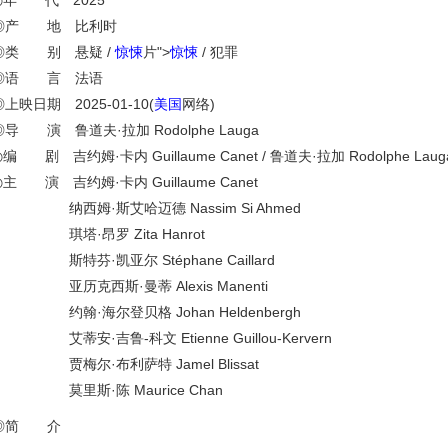
◎年 代 2025
◎产 地 比利时
◎类 别 悬疑 /
惊悚
片">
惊悚
/ 犯罪
◎语 言 法语
◎上映日期 2025-01-10(
美国
网络)
◎导 演 鲁道夫·拉加 Rodolphe Lauga
编 剧 吉约姆·卡内 Guillaume Canet / 鲁道夫·拉加 Rodolphe Lauga / D
◎主 演 吉约姆·卡内 Guillaume Canet
纳西姆·斯艾哈迈德 Nassim Si Ahmed
琪塔·昂罗 Zita Hanrot
斯特芬·凯亚尔 Stéphane Caillard
亚历克西斯·曼蒂 Alexis Manenti
约翰·海尔登贝格 Johan Heldenbergh
艾蒂安·吉鲁-科文 Etienne Guillou-Kervern
贾梅尔·布利萨特 Jamel Blissat
莫里斯·陈 Maurice Chan
◎简 介