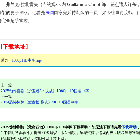
弗兰克·拉札雷夫（吉约姆·卡内 Guillaume Canet 饰）差点遭人
绑架的妻子里欧。他曾是
法国
国家宪兵特勤队的一员，如今往事再度找上
势完全超乎掌控。
【下载地址】
磁力：
1080p.HD中字.mp4
上一篇
2025动作喜剧《护卫者3：决战》1080p.HD国语中字
下一篇
2024恐怖惊悚《鸳鸯楼·惊魂》4K.HD国语中字
2025惊悚剧情《救命行动》1080p.HD中字 下载帮助：如无法下载请先看
下载帮助
1.下载时迅雷软件如提示‘任务错误，未知错误，敏感资源，违规内容，版权等等’都是迅
仔细浏览下载帮助，依旧可以正常下载。