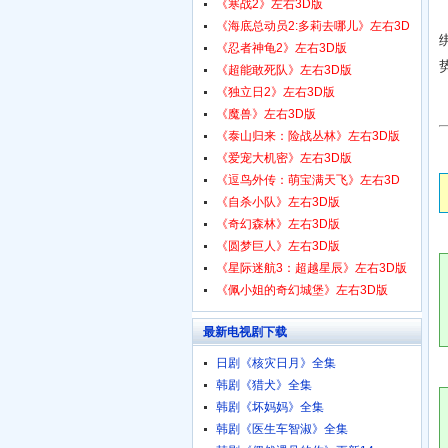
1080p.HD中字
《寒战2》左右3D版
《海底总动员2:多莉去哪儿》左右3D
版
《忍者神龟2》左右3D版
《超能敢死队》左右3D版
《独立日2》左右3D版
《魔兽》左右3D版
《泰山归来：险战丛林》左右3D版
《爱宠大机密》左右3D版
《逗鸟外传：萌宝满天飞》左右3D
版
《自杀小队》左右3D版
《奇幻森林》左右3D版
《圆梦巨人》左右3D版
《星际迷航3：超越星辰》左右3D版
《佩小姐的奇幻城堡》左右3D版
最新电视剧下载
日剧《核灾日月》全集
韩剧《猎犬》全集
韩剧《坏妈妈》全集
韩剧《医生车智淑》全集