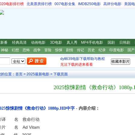
s2020电影排行榜
北美票房排行榜
007电影全集
IMDB250电影
高评分电影
美国电
漫新番
经典高清
动画电影
3D电影
真人秀
MP4手机电影
国剧
日韩剧
神秘
幻想
恐怖
战争
冒险
惊悚
剧情
传记
历史
纪录
印度电影
国产
dytt639电影下载帮助与教程
无法下载的进来看看
您的位置：
首页
>
2025最新电影
> 下载页面
2025惊悚剧情《救命行动》1080p
2025惊悚剧情《救命行动》1080p.HD中字
- 内容介绍：
◎译 名 救命行动
◎片 名 Ad Vitam