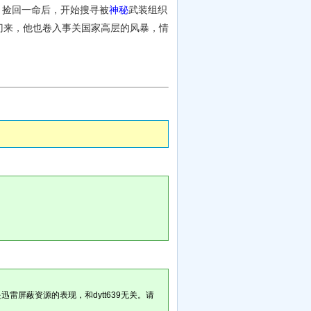
谋杀，捡回一命后，开始搜寻被
神秘
武装组织
门来，他也卷入事关国家高层的风暴，情
。
雷屏蔽资源的表现，和dytt639无关。请