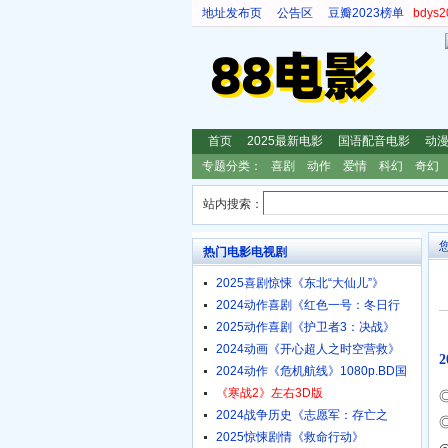
地址发布页
公告区
豆瓣2023榜单
bdy
首页
2025最新电影
国语配音电影
动
专题分类：
喜剧
动作
爱情
科幻
奇幻
站内搜索：
热门电影电视剧
2025喜剧惊悚《东北“大仙儿”》
1080p.HD国语中字
2024动作喜剧《红色一号：冬日行
动》4K.HD中英双字
2025动作喜剧《护卫者3：决战》
1080p.HD国语中字
2024动画《开心超人之时空营救》
4K.HD国语中字
2024动作《危机航线》1080p.BD国
语中字
《寒战2》左右3D版
2024战争历史《志愿军：存亡之
战》4K.HD国语中字
2025惊悚剧情《救命行动》