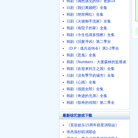
韩剧《偶然遇见的你》更新14
日剧《我们离婚吧》全集
韩剧《绝世网红》全集
日剧《火烧御手洗家》全集
韩剧《有院子的家》全集
韩剧《今生也请多指教》全集
韩剧《旧案寻凶》第二季全
《D.P：逃兵追缉令》第1-2季全
韩剧《恶鬼》全集
韩剧《Numbers：大厦森林的监视者
们》全集
韩剧《欢迎来到王之国》全集
日剧《没有季节的城市》全集
韩剧《心跳》全集
韩剧《假面女郎》全集
韩剧《奇迹的兄弟》全集
韩剧《惊奇的传闻》第二季全
最新综艺游戏下载
《英皇娱乐15周年群星演唱会》
720p.BD粤语中字
张杰洛杉矶演唱会