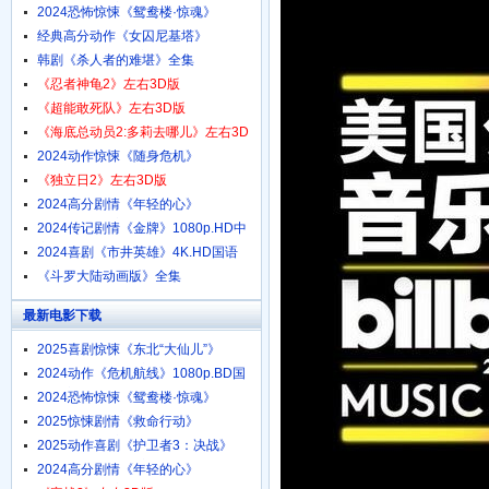
1080p.HD中字
2024恐怖惊悚《鸳鸯楼·惊魂》
4K.HD国语中字
经典高分动作《女囚尼基塔》
1080p.BD中英双字
韩剧《杀人者的难堪》全集
《忍者神龟2》左右3D版
《超能敢死队》左右3D版
《海底总动员2:多莉去哪儿》左右3D
版
2024动作惊悚《随身危机》
1080p.HD中英双字
《独立日2》左右3D版
2024高分剧情《年轻的心》
1080p.HD中字
2024传记剧情《金牌》1080p.HD中
字
2024喜剧《市井英雄》4K.HD国语
中字
《斗罗大陆动画版》全集
最新电影下载
2025喜剧惊悚《东北“大仙儿”》
1080p.HD国语中字
2024动作《危机航线》1080p.BD国
语中字
2024恐怖惊悚《鸳鸯楼·惊魂》
4K.HD国语中字
2025惊悚剧情《救命行动》
1080p.HD中字
2025动作喜剧《护卫者3：决战》
1080p.HD国语中字
2024高分剧情《年轻的心》