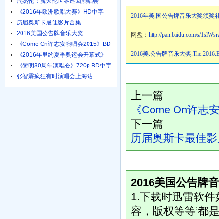
周杰伦：魔天伦世界巡回演唱会
《2016年欧洲歌唱大赛》HD中字
2016年美.国公告牌音乐大奖颁奖礼.
1024高清
历届奥斯卡最佳影片合集
2016美国公告牌音乐大奖
网盘：
http://pan.baidu.com/s/1slWs
《Come On许志安演唱会2015》BD
粤语中字
2016美.公告牌音乐大奖.The.2016.Bill
《2016年里约夏季奥运会开幕式》
HD国语
《黎明30周年演唱会》720p.BD中字
张智霖疯狂有时演唱会上海站
上一篇
《Come On许志
下一篇
历届奥斯卡最佳影
2016美国公告牌
1.下载时迅雷软
容，版权等等’都是