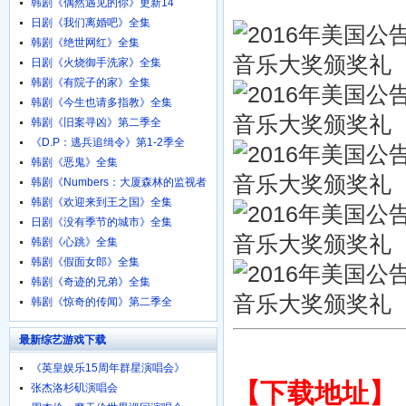
韩剧《偶然遇见的你》更新14
日剧《我们离婚吧》全集
韩剧《绝世网红》全集
日剧《火烧御手洗家》全集
韩剧《有院子的家》全集
韩剧《今生也请多指教》全集
韩剧《旧案寻凶》第二季全
《D.P：逃兵追缉令》第1-2季全
韩剧《恶鬼》全集
韩剧《Numbers：大厦森林的监视者
们》全集
韩剧《欢迎来到王之国》全集
日剧《没有季节的城市》全集
韩剧《心跳》全集
韩剧《假面女郎》全集
韩剧《奇迹的兄弟》全集
韩剧《惊奇的传闻》第二季全
最新综艺游戏下载
《英皇娱乐15周年群星演唱会》
【下载地址】
720p.BD粤语中字
张杰洛杉矶演唱会