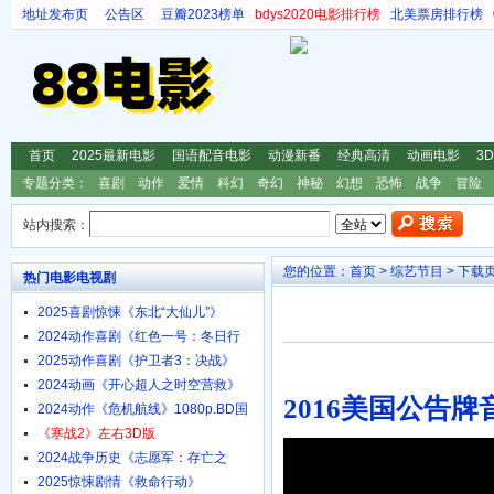
地址发布页
公告区
豆瓣2023榜单
bdys2020电影排行榜
北美票房排行榜
首页
2025最新电影
国语配音电影
动漫新番
经典高清
动画电影
3
专题分类：
喜剧
动作
爱情
科幻
奇幻
神秘
幻想
恐怖
战争
冒险
站内搜索：
您的位置：
首页
>
综艺节目
> 下载
热门电影电视剧
2025喜剧惊悚《东北“大仙儿”》
1080p.HD国语中字
2024动作喜剧《红色一号：冬日行
动》4K.HD中英双字
2025动作喜剧《护卫者3：决战》
1080p.HD国语中字
2024动画《开心超人之时空营救》
2016美国公告
4K.HD国语中字
2024动作《危机航线》1080p.BD国
语中字
《寒战2》左右3D版
2024战争历史《志愿军：存亡之
战》4K.HD国语中字
2025惊悚剧情《救命行动》