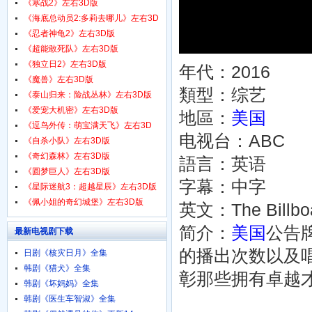
1080p.HD中字
《寒战2》左右3D版
《海底总动员2:多莉去哪儿》左右3D
版
《忍者神龟2》左右3D版
《超能敢死队》左右3D版
《独立日2》左右3D版
年代：2016
《魔兽》左右3D版
類型：综艺
《泰山归来：险战丛林》左右3D版
《爱宠大机密》左右3D版
地區：
美国
《逗鸟外传：萌宝满天飞》左右3D
电视台：ABC
版
《自杀小队》左右3D版
《奇幻森林》左右3D版
語言：英语
《圆梦巨人》左右3D版
字幕：中字
《星际迷航3：超越星辰》左右3D版
《佩小姐的奇幻城堡》左右3D版
英文：The Billb
简介：
美国
公告
最新电视剧下载
的播出次数以及
日剧《核灾日月》全集
韩剧《猎犬》全集
彰那些拥有卓越
韩剧《坏妈妈》全集
韩剧《医生车智淑》全集