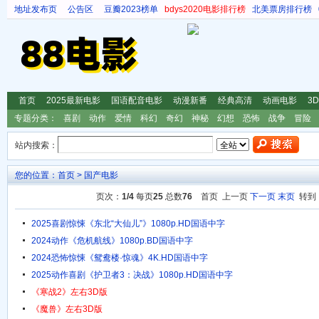
地址发布页
公告区
豆瓣2023榜单
bdys2020电影排行榜
北美票房排行榜
首页
2025最新电影
国语配音电影
动漫新番
经典高清
动画电影
3
专题分类：
喜剧
动作
爱情
科幻
奇幻
神秘
幻想
恐怖
战争
冒险
站内搜索：
您的位置：
首页
>
国产电影
页次：
1/4
每页
25
总数
76
首页 上一页
下一页
末页
转
2025喜剧惊悚《东北“大仙儿”》1080p.HD国语中字
2024动作《危机航线》1080p.BD国语中字
2024恐怖惊悚《鸳鸯楼·惊魂》4K.HD国语中字
2025动作喜剧《护卫者3：决战》1080p.HD国语中字
《寒战2》左右3D版
《魔兽》左右3D版