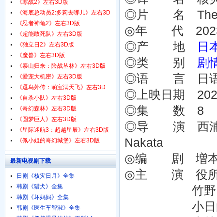
1080p.HD中字
《寒战2》左右3D版
◎片 名 The 
《海底总动员2:多莉去哪儿》左右3D
版
《忍者神龟2》左右3D版
◎年 代 202
《超能敢死队》左右3D版
◎产 地
日
《独立日2》左右3D版
《魔兽》左右3D版
◎类 别
剧
《泰山归来：险战丛林》左右3D版
◎语 言 日
《爱宠大机密》左右3D版
《逗鸟外传：萌宝满天飞》左右3D
◎上映日期 2023-
版
《自杀小队》左右3D版
◎集 数 8
《奇幻森林》左右3D版
《圆梦巨人》左右3D版
◎导 演 西浦正记 M
《星际迷航3：超越星辰》左右3D版
Nakata
《佩小姐的奇幻城堡》左右3D版
◎编 剧 増本淳 Ju
最新电视剧下载
◎主 演 役所广司 
日剧《核灾日月》全集
韩剧《猎犬》全集
竹野内丰 Yuta
韩剧《坏妈妈》全集
小日向文世 Fu
韩剧《医生车智淑》全集