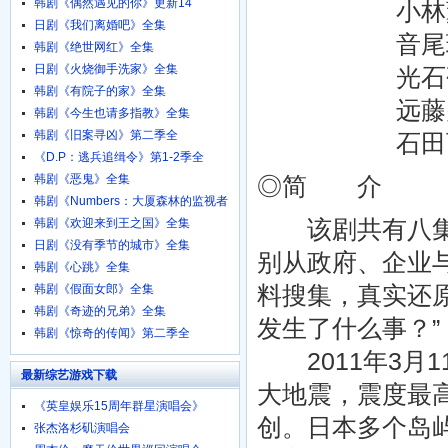
韩剧《偶然遇见的你》更新14
小林薰 Kaor
日剧《我们离婚吧》全集
音尾琢真 Ta
韩剧《绝世网红》全集
日剧《火烧御手洗家》全集
光石研 Ken 
韩剧《有院子的家》全集
远藤宪一 Ken&
韩剧《今生也请多指教》全集
韩剧《旧案寻凶》第二季全
石田百合子 Yu
《D.P：逃兵追缉令》第1-2季全
韩剧《恶鬼》全集
◎简 介
韩剧《Numbers：大厦森林的监视者
们》全集
该剧共有八集
韩剧《欢迎来到王之国》全集
日剧《没有季节的城市》全集
别从政府、企业
韩剧《心跳》全集
料搜集，真实还
韩剧《假面女郎》全集
韩剧《奇迹的兄弟》全集
发生了什么事？”
韩剧《惊奇的传闻》第二季全
2011年3月1
最新综艺游戏下载
大地震，震度最高
《英皇娱乐15周年群星演唱会》
创。日本多个岛
720p.BD粤语中字
张杰洛杉矶演唱会