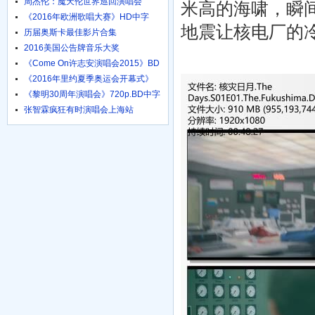
周杰伦：魔天伦世界巡回演唱会
米高的海啸，瞬
《2016年欧洲歌唱大赛》HD中字
地震让核电厂的
1024高清
历届奥斯卡最佳影片合集
2016美国公告牌音乐大奖
《Come On许志安演唱会2015》BD
粤语中字
《2016年里约夏季奥运会开幕式》
HD国语
《黎明30周年演唱会》720p.BD中字
张智霖疯狂有时演唱会上海站