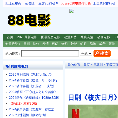
地址发布页
公告区
豆瓣2023榜单
bdys2020电影排行榜
北美票房排行榜
首页
2025最新电影
国语配音电影
动漫新番
经典高清
动画电影
3
专题分类：
喜剧
动作
爱情
科幻
奇幻
神秘
幻想
恐怖
战争
冒险
站内搜索：
您的位置：
首页
>
日韩剧
> 下载页
热门电影电视剧
2025喜剧惊悚《东北“大仙儿”》
1080p.HD国语中字
2024动作喜剧《红色一号：冬日行
动》4K.HD中英双字
2025动作喜剧《护卫者3：决战》
1080p.HD国语中字
2024动画《开心超人之时空营救》
日剧《核灾日月
4K.HD国语中字
2024动作《危机航线》1080p.BD国
语中字
《寒战2》左右3D版
2024战争历史《志愿军：存亡之
战》4K.HD国语中字
2025惊悚剧情《救命行动》