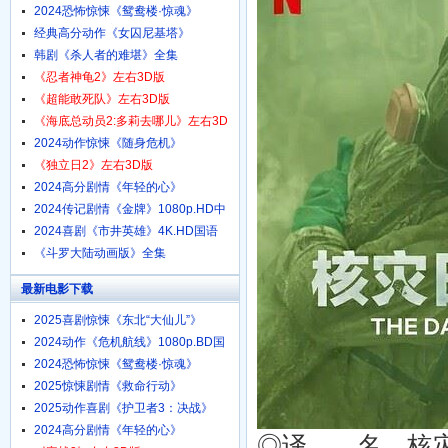
1080p.HD中字
2024恐怖惊悚《鸳鸯楼·惊魂》
4K.HD国语中字
经典高分动作《女囚尼基塔》
1080p.BD中英双字
韩剧《杀人者的难堪》全集
《忍者神龟2》左右3D版
《超能敢死队》左右3D版
《海底总动员2:多莉去哪儿》左右3D
版
2024动作惊悚《随身危机》
1080p.HD中英双字
《独立日2》左右3D版
2024高分剧情《年轻的心》
1080p.HD中字
2024传记剧情《金牌》1080p.HD中
字
2024喜剧《市井英雄》4K.HD国语
中字
《斗罗大陆动画版》全集
最新电影下载
2025喜剧惊悚《东北“大仙儿”》
1080p.HD国语中字
2024动作《危机航线》1080p.BD国
语中字
2024恐怖惊悚《鸳鸯楼·惊魂》
4K.HD国语中字
2025惊悚剧情《救命行动》
1080p.HD中字
2025动作喜剧《护卫者3：决战》
1080p.HD国语中字
2024高分剧情《年轻的心》
◎译 名 核