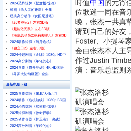
时值
中国
的元宵佳
1080p.HD中字
2024恐怖惊悚《鸳鸯楼·惊魂》
4K.HD国语中字
韩剧《杀人者的难堪》全集
位歌迷一同在音乐
经典高分动作《女囚尼基塔》
晚，张杰一共真
1080p.BD中英双字
《忍者神龟2》左右3D版
《超能敢死队》左右3D版
请到自己的好友，曾担
《海底总动员2:多莉去哪儿》左右3D
Foster、小提琴家
版
2024动作惊悚《随身危机》
1080p.HD中英双字
《独立日2》左右3D版
会由张杰本人主导策
2024传记剧情《金牌》1080p.HD中
作过Justin Ti
字
2024高分剧情《年轻的心》
1080p.HD中字
2024喜剧《市井英雄》4K.HD国语
演；音乐总监则系音
中字
《斗罗大陆动画版》全集
最新电影下载
2025喜剧惊悚《东北“大仙儿”》
1080p.HD国语中字
2024动作《危机航线》1080p.BD国
语中字
2024恐怖惊悚《鸳鸯楼·惊魂》
4K.HD国语中字
2025惊悚剧情《救命行动》
1080p.HD中字
2025动作喜剧《护卫者3：决战》
1080p.HD国语中字
2024高分剧情《年轻的心》