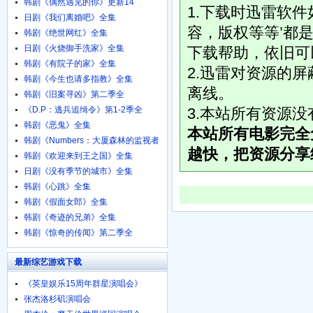
韩剧《偶然遇见的你》更新14
1.下载时迅雷软
日剧《我们离婚吧》全集
容，版权等等’都是
韩剧《绝世网红》全集
日剧《火烧御手洗家》全集
下载帮助，依旧可
韩剧《有院子的家》全集
2.迅雷对资源的
韩剧《今生也请多指教》全集
离线。
韩剧《旧案寻凶》第二季全
《D.P：逃兵追缉令》第1-2季全
3.本站所有资源
韩剧《恶鬼》全集
本站所有电影完全
韩剧《Numbers：大厦森林的监视者
越快，把资源分享
们》全集
韩剧《欢迎来到王之国》全集
日剧《没有季节的城市》全集
韩剧《心跳》全集
韩剧《假面女郎》全集
韩剧《奇迹的兄弟》全集
韩剧《惊奇的传闻》第二季全
最新综艺游戏下载
《英皇娱乐15周年群星演唱会》
720p.BD粤语中字
张杰洛杉矶演唱会