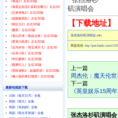
1080p.HD中字
《寒战2》左右3D版
《海底总动员2:多莉去哪儿》左右3D
版
《忍者神龟2》左右3D版
《超能敢死队》左右3D版
【下载地址】
《独立日2》左右3D版
《魔兽》左右3D版
张杰洛杉矶演唱会.mkv
《泰山归来：险战丛林》左右3D版
《爱宠大机密》左右3D版
网盘链接:
http://pan.baidu.com/s/
《逗鸟外传：萌宝满天飞》左右3D
版
《自杀小队》左右3D版
《奇幻森林》左右3D版
《圆梦巨人》左右3D版
上一篇
《星际迷航3：超越星辰》左右3D版
周杰伦：魔天伦世
《佩小姐的奇幻城堡》左右3D版
下一篇
最新电视剧下载
《英皇娱乐15周年
日剧《核灾日月》全集
韩剧《猎犬》全集
韩剧《坏妈妈》全集
韩剧《医生车智淑》全集
张杰洛杉矶演唱会