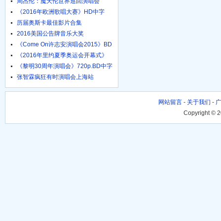
周杰伦：魔天伦世界巡回演唱会
《2016年欧洲歌唱大赛》HD中字
1024高清
历届奥斯卡最佳影片合集
2016美国公告牌音乐大奖
《Come On许志安演唱会2015》BD
粤语中字
《2016年里约夏季奥运会开幕式》
HD国语
《黎明30周年演唱会》720p.BD中字
张智霖疯狂有时演唱会上海站
网站留言
-
关于我们
-
Copyright © 