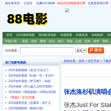
地址发布页
公告区
豆瓣2023榜单
bdys2020电影排行榜
北美票房排行榜
首页
2025最新电影
国语配音电影
动漫新番
经典高清
动画电影
3
专题分类：
喜剧
动作
爱情
科幻
奇幻
神秘
幻想
恐怖
战争
冒险
站内搜索：
您的位置：
首页
>
综艺节目
> 下载
热门电影电视剧
2025喜剧惊悚《东北“大仙儿”》
1080p.HD国语中字
2024动作喜剧《红色一号：冬日行
动》4K.HD中英双字
2025动作喜剧《护卫者3：决战》
1080p.HD国语中字
2024动画《开心超人之时空营救》
张杰洛杉矶演唱
4K.HD国语中字
2024动作《危机航线》1080p.BD国
语中字
《寒战2》左右3D版
2024战争历史《志愿军：存亡之
张杰Just For
战》4K.HD国语中字
2025惊悚剧情《救命行动》