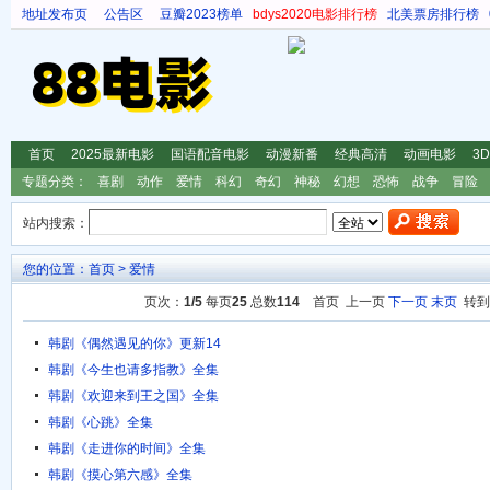
地址发布页
公告区
豆瓣2023榜单
bdys2020电影排行榜
北美票房排行榜
首页
2025最新电影
国语配音电影
动漫新番
经典高清
动画电影
3
专题分类：
喜剧
动作
爱情
科幻
奇幻
神秘
幻想
恐怖
战争
冒险
站内搜索：
您的位置：
首页
>
爱情
页次：
1/5
每页
25
总数
114
首页 上一页
下一页
末页
转
韩剧《偶然遇见的你》更新14
韩剧《今生也请多指教》全集
韩剧《欢迎来到王之国》全集
韩剧《心跳》全集
韩剧《走进你的时间》全集
韩剧《摸心第六感》全集