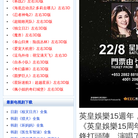
1080p.HD中字
《寒战2》左右3D版
《海底总动员2:多莉去哪儿》左右3D
版
《忍者神龟2》左右3D版
《超能敢死队》左右3D版
《独立日2》左右3D版
《魔兽》左右3D版
《泰山归来：险战丛林》左右3D版
《爱宠大机密》左右3D版
《逗鸟外传：萌宝满天飞》左右3D
版
《自杀小队》左右3D版
《奇幻森林》左右3D版
《圆梦巨人》左右3D版
《星际迷航3：超越星辰》左右3D版
《佩小姐的奇幻城堡》左右3D版
最新电视剧下载
日剧《核灾日月》全集
英皇娛樂15週年
韩剧《猎犬》全集
《英皇娛樂15
韩剧《坏妈妈》全集
韩剧《医生车智淑》全集
鋒打頭陣，演唱了