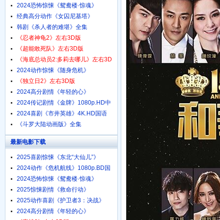
1080p.HD中字
2024恐怖惊悚《鸳鸯楼·惊魂》
4K.HD国语中字
经典高分动作《女囚尼基塔》
1080p.BD中英双字
韩剧《杀人者的难堪》全集
《忍者神龟2》左右3D版
《超能敢死队》左右3D版
《海底总动员2:多莉去哪儿》左右3D
版
2024动作惊悚《随身危机》
1080p.HD中英双字
《独立日2》左右3D版
2024高分剧情《年轻的心》
1080p.HD中字
2024传记剧情《金牌》1080p.HD中
字
2024喜剧《市井英雄》4K.HD国语
中字
《斗罗大陆动画版》全集
最新电影下载
2025喜剧惊悚《东北“大仙儿”》
1080p.HD国语中字
2024动作《危机航线》1080p.BD国
语中字
2024恐怖惊悚《鸳鸯楼·惊魂》
4K.HD国语中字
2025惊悚剧情《救命行动》
1080p.HD中字
2025动作喜剧《护卫者3：决战》
1080p.HD国语中字
2024高分剧情《年轻的心》