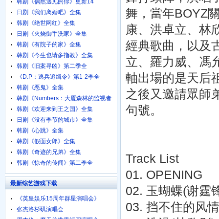
韩剧《偶然遇见的你》更新14
舞，當年BOYZ
日剧《我们离婚吧》全集
韩剧《绝世网红》全集
康、洪卓立、林欣
日剧《火烧御手洗家》全集
經典歌曲，以及
韩剧《有院子的家》全集
韩剧《今生也请多指教》全集
立、羅力威、馮
韩剧《旧案寻凶》第二季全
軸出場的是天后
《D.P：逃兵追缉令》第1-2季全
韩剧《恶鬼》全集
之後又邀請眾師
韩剧《Numbers：大厦森林的监视者
句號。
们》全集
韩剧《欢迎来到王之国》全集
日剧《没有季节的城市》全集
韩剧《心跳》全集
韩剧《假面女郎》全集
韩剧《奇迹的兄弟》全集
Track List
韩剧《惊奇的传闻》第二季全
01. OPENING
最新综艺游戏下载
02. 玉蝴蝶(谢霆锋
《英皇娱乐15周年群星演唱会》
03. 挡不住的风情
720p.BD粤语中字
张杰洛杉矶演唱会