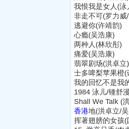
我恨我是女人(泳
非走不可(罗力威/
逃避你(许靖韵)
心瘾(吴浩康)
两种人(林欣彤)
痛爱(吴浩康)
翡翠剧场(洪卓立)
士多啤梨苹果橙(
我的回忆不是我的
1984 泳儿/锺
Shall We Ta
香港
地(洪卓立/吴
挥著翅膀的女孩(国