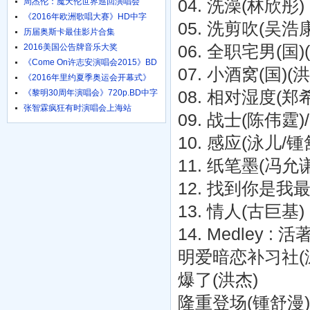
04. 洗澡(林欣彤)
周杰伦：魔天伦世界巡回演唱会
《2016年欧洲歌唱大赛》HD中字
05. 洗剪吹(吴浩康
1024高清
历届奥斯卡最佳影片合集
06. 全职宅男(国)
2016美国公告牌音乐大奖
《Come On许志安演唱会2015》BD
07. 小酒窝(国)
粤语中字
《2016年里约夏季奥运会开幕式》
HD国语
08. 相对湿度(郑
《黎明30周年演唱会》720p.BD中字
张智霖疯狂有时演唱会上海站
09. 战士(陈伟霆)
10. 感应(泳儿/
11. 纸笔墨(冯允
12. 找到你是我
13. 情人(古巨基)
14. Medley 
明爱暗恋补习社(泳
爆了(洪杰)
隆重登场(锺舒漫)