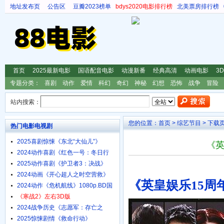
地址发布页
公告区
豆瓣2023榜单
bdys2020电影排行榜
北美票房排行榜
首页
2025最新电影
国语配音电影
动漫新番
经典高清
动画电影
3
专题分类：
喜剧
动作
爱情
科幻
奇幻
神秘
幻想
恐怖
战争
冒险
站内搜索：
您的位置：
首页
>
综艺节目
> 下载
热门电影电视剧
2025喜剧惊悚《东北“大仙儿”》
《英
1080p.HD国语中字
2024动作喜剧《红色一号：冬日行
动》4K.HD中英双字
2025动作喜剧《护卫者3：决战》
1080p.HD国语中字
2024动画《开心超人之时空营救》
《英皇娱乐15周年
4K.HD国语中字
2024动作《危机航线》1080p.BD国
语中字
《寒战2》左右3D版
2024战争历史《志愿军：存亡之
战》4K.HD国语中字
2025惊悚剧情《救命行动》