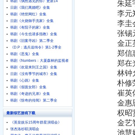
韩剧《偶然遇见的你》更新14
朱延宇 Yeo
日剧《我们离婚吧》全集
李元郑 Won
韩剧《绝世网红》全集
日剧《火烧御手洗家》全集
李圭会 Lee 
韩剧《有院子的家》全集
张锡元 Seo-
韩剧《今生也请多指教》全集
韩剧《旧案寻凶》第二季全
金正英 Jung
《D.P：逃兵追缉令》第1-2季全
郑信惠 Jung
韩剧《恶鬼》全集
韩剧《Numbers：大厦森林的监视者
郑在光 Jaek
们》全集
韩剧《欢迎来到王之国》全集
林钟允 Jong
日剧《没有季节的城市》全集
韩剧《心跳》全集
朴修荣 Park
韩剧《假面女郎》全集
崔英佑 Yeon
韩剧《奇迹的兄弟》全集
韩剧《惊奇的传闻》第二季全
金惠恩 Hye
权昭贤 So-h
最新综艺游戏下载
金艺智 Kim
《英皇娱乐15周年群星演唱会》
720p.BD粤语中字
张杰洛杉矶演唱会
池慧媛 Hae