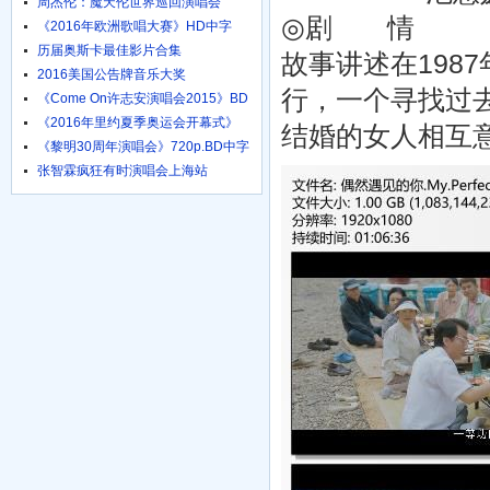
周杰伦：魔天伦世界巡回演唱会
◎剧 情
《2016年欧洲歌唱大赛》HD中字
1024高清
历届奥斯卡最佳影片合集
故事讲述在198
2016美国公告牌音乐大奖
行，一个寻找过
《Come On许志安演唱会2015》BD
粤语中字
《2016年里约夏季奥运会开幕式》
结婚的女人相互
HD国语
《黎明30周年演唱会》720p.BD中字
张智霖疯狂有时演唱会上海站