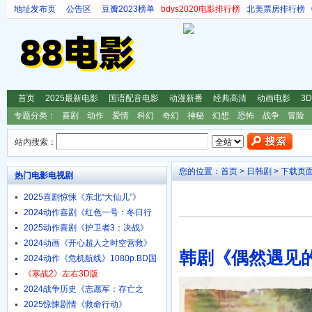
地址发布页
公告区
豆瓣2023榜单
bdys2020电影排行榜
北美票房排行榜
首页
2025最新电影
国语配音电影
动漫新番
经典高清
动画电影
3
专题分类：
喜剧
动作
爱情
科幻
奇幻
神秘
幻想
恐怖
战争
冒险
站内搜索：
您的位置：
首页
>
日韩剧
> 下载页
热门电影电视剧
2025喜剧惊悚《东北“大仙儿”》
1080p.HD国语中字
2024动作喜剧《红色一号：冬日行
动》4K.HD中英双字
2025动作喜剧《护卫者3：决战》
1080p.HD国语中字
2024动画《开心超人之时空营救》
韩剧《偶然遇见的
4K.HD国语中字
2024动作《危机航线》1080p.BD国
语中字
《寒战2》左右3D版
2024战争历史《志愿军：存亡之
战》4K.HD国语中字
2025惊悚剧情《救命行动》