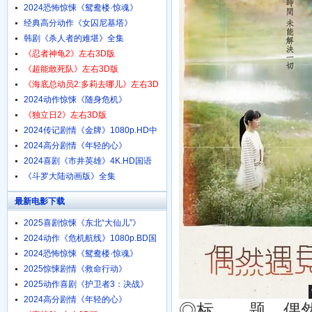
1080p.HD中字
2024恐怖惊悚《鸳鸯楼·惊魂》
4K.HD国语中字
经典高分动作《女囚尼基塔》
1080p.BD中英双字
韩剧《杀人者的难堪》全集
《忍者神龟2》左右3D版
《超能敢死队》左右3D版
《海底总动员2:多莉去哪儿》左右3D
版
2024动作惊悚《随身危机》
1080p.HD中英双字
《独立日2》左右3D版
2024传记剧情《金牌》1080p.HD中
字
2024高分剧情《年轻的心》
1080p.HD中字
2024喜剧《市井英雄》4K.HD国语
中字
《斗罗大陆动画版》全集
最新电影下载
2025喜剧惊悚《东北“大仙儿”》
1080p.HD国语中字
2024动作《危机航线》1080p.BD国
语中字
2024恐怖惊悚《鸳鸯楼·惊魂》
4K.HD国语中字
2025惊悚剧情《救命行动》
1080p.HD中字
2025动作喜剧《护卫者3：决战》
1080p.HD国语中字
2024高分剧情《年轻的心》
◎标 题 偶然