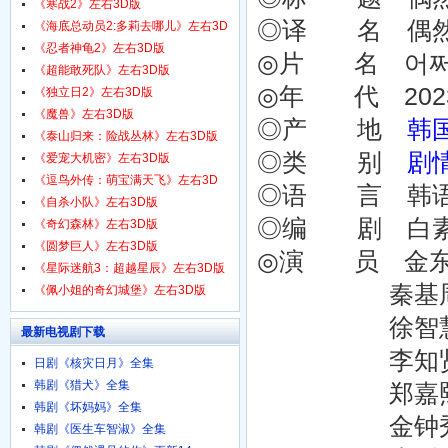
1080p.HD中字
《寒战2》左右3D版
◎译 名 偶然相遇的
《海底总动员2:多莉去哪儿》左右3D
版
《忍者神龟2》左右3D版
◎片 名 어쩌
《超能敢死队》左右3D版
◎年 代 202
《独立日2》左右3D版
《魔兽》左右3D版
◎产 地
韩
《泰山归来：险战丛林》左右3D版
◎类 别
剧
《爱宠大机密》左右3D版
《逗鸟外传：萌宝满天飞》左右3D
◎语 言 韩
版
《自杀小队》左右3D版
◎编 剧 白素妍 S
《奇幻森林》左右3D版
《圆梦巨人》左右3D版
◎演 员 金东旭 D
《星际迷航3：超越星辰》左右3D版
秦基周 Ki-j
《佩小姐的奇幻城堡》左右3D版
徐智慧 Ji-h
最新电视剧下载
李知贤 Ji-h
日剧《核灾日月》全集
韩剧《猎犬》全集
郑嘉熙 Gah
韩剧《坏妈妈》全集
金钟秀 Jong
韩剧《医生车智淑》全集