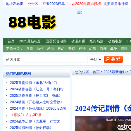
地址发布页
公告区
豆瓣2023榜单
bdys2020电影排行榜
北美票房排行榜
首页
2025最新电影
国语配音电影
动漫新番
经典高清
动画电影
3
专题分类：
喜剧
动作
爱情
科幻
奇幻
神秘
幻想
恐怖
战争
冒险
站内搜索：
您的位置：
首页
>
2025最新电影
>
热门电影电视剧
2025喜剧惊悚《东北“大仙儿”》
1080p.HD国语中字
2024动作喜剧《红色一号：冬日行
动》4K.HD中英双字
2025动作喜剧《护卫者3：决战》
1080p.HD国语中字
2024动画《开心超人之时空营救》
2024传记剧情《金
4K.HD国语中字
2024动作《危机航线》1080p.BD国
语中字
《寒战2》左右3D版
2024战争历史《志愿军：存亡之
战》4K.HD国语中字
2025惊悚剧情《救命行动》