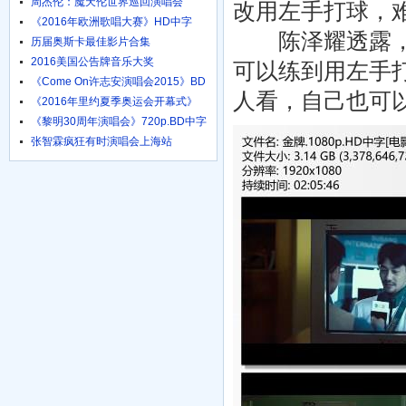
周杰伦：魔天伦世界巡回演唱会
改用左手打球，
《2016年欧洲歌唱大赛》HD中字
陈泽耀透露，当
1024高清
历届奥斯卡最佳影片合集
2016美国公告牌音乐大奖
可以练到用左手
《Come On许志安演唱会2015》BD
人看，自己也可以
粤语中字
《2016年里约夏季奥运会开幕式》
HD国语
《黎明30周年演唱会》720p.BD中字
张智霖疯狂有时演唱会上海站