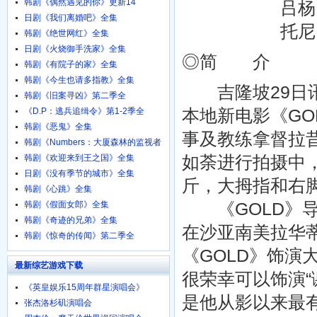
韩剧《偶然遇见的你》更新14
吕杨 Fabi
日剧《我们离婚吧》全集
托尼·尤索夫 T
韩剧《绝世网红》全集
日剧《火烧御手洗家》全集
◎简 介
韩剧《有院子的家》全集
韩剧《今生也请多指教》全集
吉隆坡29日讯）由A
韩剧《旧案寻凶》第二季全
本地新电影《G
《D.P：逃兵追缉令》第1-2季全
韩剧《恶鬼》全集
事及教练拿督拉
韩剧《Numbers：大厦森林的监视者
们》全集
如荼进行拍摄中
韩剧《欢迎来到王之国》全集
日剧《没有季节的城市》全集
斤，大拇指和右
韩剧《心跳》全集
《GOLD》导
韩剧《假面女郎》全集
韩剧《奇迹的兄弟》全集
在沙亚南美拉华
韩剧《惊奇的传闻》第二季全
《GOLD》饰演
最新综艺游戏下载
很荣幸可以饰演“
《英皇娱乐15周年群星演唱会》
是他从影以来最
720p.BD粤语中字
张杰洛杉矶演唱会