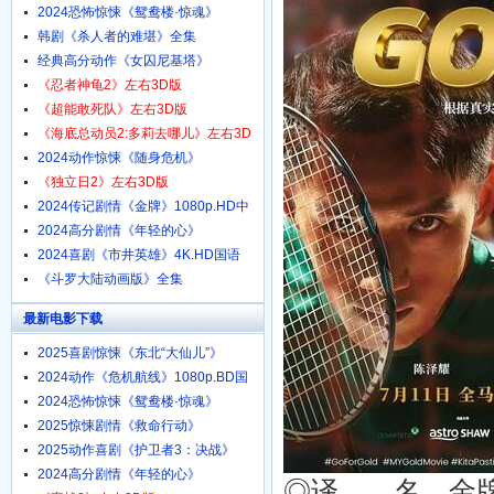
1080p.HD中字
2024恐怖惊悚《鸳鸯楼·惊魂》
4K.HD国语中字
韩剧《杀人者的难堪》全集
经典高分动作《女囚尼基塔》
1080p.BD中英双字
《忍者神龟2》左右3D版
《超能敢死队》左右3D版
《海底总动员2:多莉去哪儿》左右3D
版
2024动作惊悚《随身危机》
1080p.HD中英双字
《独立日2》左右3D版
2024传记剧情《金牌》1080p.HD中
字
2024高分剧情《年轻的心》
1080p.HD中字
2024喜剧《市井英雄》4K.HD国语
中字
《斗罗大陆动画版》全集
最新电影下载
2025喜剧惊悚《东北“大仙儿”》
1080p.HD国语中字
2024动作《危机航线》1080p.BD国
语中字
2024恐怖惊悚《鸳鸯楼·惊魂》
4K.HD国语中字
2025惊悚剧情《救命行动》
1080p.HD中字
2025动作喜剧《护卫者3：决战》
1080p.HD国语中字
2024高分剧情《年轻的心》
◎译 名 金