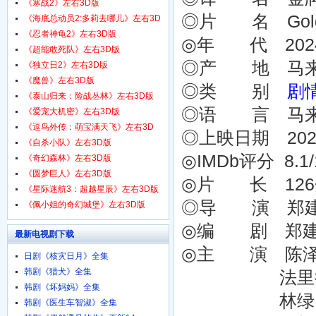
1080p.HD中字
《寒战2》左右3D版
◎片 名 Gol
《海底总动员2:多莉去哪儿》左右3D
版
《忍者神龟2》左右3D版
◎年 代 202
《超能敢死队》左右3D版
◎产 地 马
《独立日2》左右3D版
《魔兽》左右3D版
◎类 别
剧
《泰山归来：险战丛林》左右3D版
◎语 言 马
《爱宠大机密》左右3D版
《逗鸟外传：萌宝满天飞》左右3D
◎上映日期 2024
版
《自杀小队》左右3D版
◎IMDb评分 8.1/10
《奇幻森林》左右3D版
《圆梦巨人》左右3D版
◎片 长 12
《星际迷航3：超越星辰》左右3D版
◎导 演 郑建国 A
《佩小姐的奇幻城堡》左右3D版
◎编 剧 郑建国 A
最新电视剧下载
◎主 演 陈泽耀 
日剧《核灾日月》全集
韩剧《猎犬》全集
法里德·卡米尔 
韩剧《坏妈妈》全集
林绿 Lynn
韩剧《医生车智淑》全集