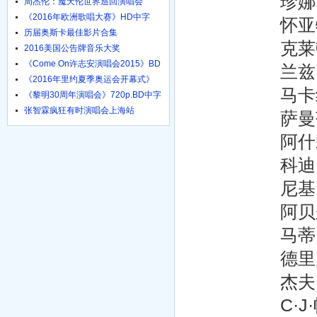
珍娜·凯内尔 J
周杰伦：魔天伦世界巡回演唱会
《2016年欧洲歌唱大赛》HD中字
怀亚特·亨特 W
1024高清
历届奥斯卡最佳影片合集
克莱顿·库珀 C
2016美国公告牌音乐大奖
《Come On许志安演唱会2015》BD
兰兹·达菲 La
粤语中字
《2016年里约夏季奥运会开幕式》
马卡纳·大卫 M
HD国语
《黎明30周年演唱会》720p.BD中字
张智霖疯狂有时演唱会上海站
萨曼莎·本森 S
阿什莉·多曼格 
科迪·伊斯特布鲁
尼基·加尔萨 N
阿贝尔·阿里亚斯
马蒂·马图利斯 
德里克·罗素 D
杰夫·蔡斯 Je
C·J·帕德拉 C