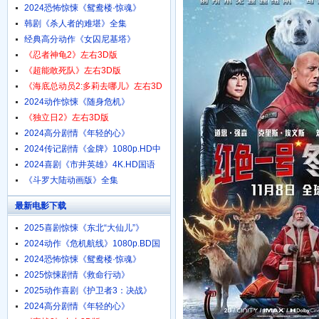
1080p.HD中字
2024恐怖惊悚《鸳鸯楼·惊魂》
4K.HD国语中字
韩剧《杀人者的难堪》全集
经典高分动作《女囚尼基塔》
1080p.BD中英双字
《忍者神龟2》左右3D版
《超能敢死队》左右3D版
《海底总动员2:多莉去哪儿》左右3D
版
2024动作惊悚《随身危机》
1080p.HD中英双字
《独立日2》左右3D版
2024高分剧情《年轻的心》
1080p.HD中字
2024传记剧情《金牌》1080p.HD中
字
2024喜剧《市井英雄》4K.HD国语
中字
《斗罗大陆动画版》全集
最新电影下载
2025喜剧惊悚《东北“大仙儿”》
1080p.HD国语中字
2024动作《危机航线》1080p.BD国
语中字
2024恐怖惊悚《鸳鸯楼·惊魂》
4K.HD国语中字
2025惊悚剧情《救命行动》
1080p.HD中字
2025动作喜剧《护卫者3：决战》
1080p.HD国语中字
2024高分剧情《年轻的心》