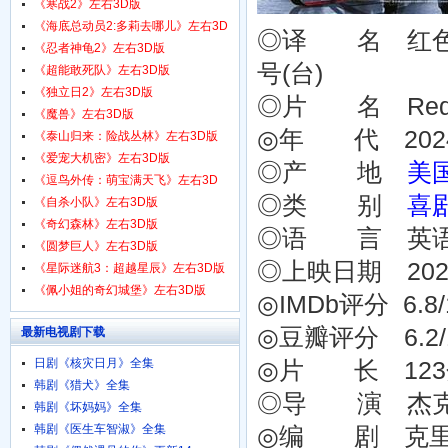
1080p.HD中字
《寒战2》左右3D版
《海底总动员2:多莉去哪儿》左右3D
◎译 名 红色一
版
《忍者神龟2》左右3D版
号(台)
《超能敢死队》左右3D版
《独立日2》左右3D版
◎片 名 Red 
《魔兽》左右3D版
◎年 代 202
《泰山归来：险战丛林》左右3D版
《爱宠大机密》左右3D版
◎产 地
美
《逗鸟外传：萌宝满天飞》左右3D
◎类 别
喜
版
《自杀小队》左右3D版
《奇幻森林》左右3D版
◎语 言 英
《圆梦巨人》左右3D版
◎上映日期 2024-
《星际迷航3：超越星辰》左右3D版
《佩小姐的奇幻城堡》左右3D版
◎IMDb评分 6.8/10
◎豆瓣评分 6.2/10 
最新电视剧下载
日剧《核灾日月》全集
◎片 长 12
韩剧《猎犬》全集
◎导 演 杰克·卡斯
韩剧《坏妈妈》全集
韩剧《医生车智淑》全集
◎编 剧 克里斯·摩根