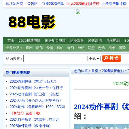
地址发布页
公告区
豆瓣2023榜单
bdys2020电影排行榜
北美票房排行榜
首页
2025最新电影
国语配音电影
动漫新番
经典高清
动画电影
3
专题分类：
喜剧
动作
爱情
科幻
奇幻
神秘
幻想
恐怖
战争
冒险
站内搜索：
您的位置：
首页
>
2025最新电影
>
热门电影电视剧
2025喜剧惊悚《东北“大仙儿”》
202
1080p.HD国语中字
2024动作喜剧《红色一号：冬日行
动》4K.HD中英双字
2025动作喜剧《护卫者3：决战》
1080p.HD国语中字
2024动画《开心超人之时空营救》
2024动作喜剧
4K.HD国语中字
2024动作《危机航线》1080p.BD国
语中字
《寒战2》左右3D版
绍：
2024战争历史《志愿军：存亡之
战》4K.HD国语中字
2025惊悚剧情《救命行动》