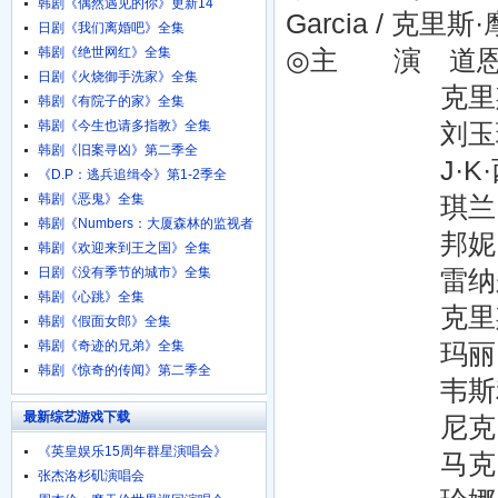
韩剧《偶然遇见的你》更新14
Garcia / 克里斯·
日剧《我们离婚吧》全集
韩剧《绝世网红》全集
◎主 演 道恩·强森
日剧《火烧御手洗家》全集
克里斯·埃文斯 
韩剧《有院子的家》全集
韩剧《今生也请多指教》全集
刘玉玲 Luc
韩剧《旧案寻凶》第二季全
J·K·西蒙斯 J
《D.P：逃兵追缉令》第1-2季全
韩剧《恶鬼》全集
琪兰·席普卡 K
韩剧《Numbers：大厦森林的监视者
邦妮·亨特 Bo
们》全集
韩剧《欢迎来到王之国》全集
日剧《没有季节的城市》全集
雷纳尔多·法伯勒 
韩剧《心跳》全集
克里斯托弗·海维尤
韩剧《假面女郎》全集
韩剧《奇迹的兄弟》全集
玛丽·伊丽莎白·埃利
韩剧《惊奇的传闻》第二季全
韦斯利·坎摩尔 
最新综艺游戏下载
尼克·克罗尔 N
《英皇娱乐15周年群星演唱会》
马克·埃文·杰克逊
720p.BD粤语中字
张杰洛杉矶演唱会