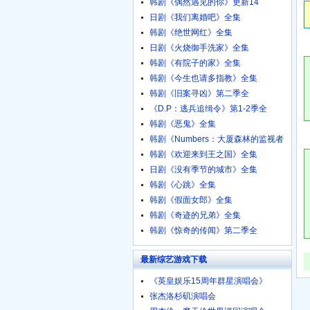
韩剧《偶然遇见的你》更新14
日剧《我们离婚吧》全集
韩剧《绝世网红》全集
日剧《火烧御手洗家》全集
韩剧《有院子的家》全集
韩剧《今生也请多指教》全集
韩剧《旧案寻凶》第二季全
《D.P：逃兵追缉令》第1-2季全
韩剧《恶鬼》全集
韩剧《Numbers：大厦森林的监视者
们》全集
韩剧《欢迎来到王之国》全集
日剧《没有季节的城市》全集
韩剧《心跳》全集
韩剧《假面女郎》全集
韩剧《奇迹的兄弟》全集
韩剧《惊奇的传闻》第二季全
最新综艺游戏下载
《英皇娱乐15周年群星演唱会》
720p.BD粤语中字
张杰洛杉矶演唱会