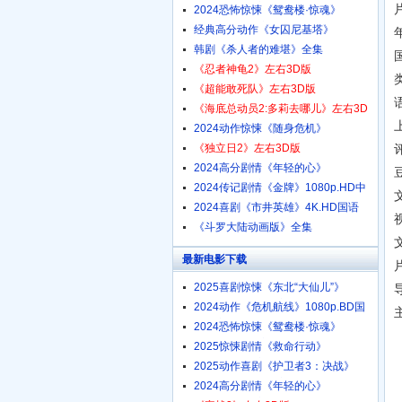
1080p.HD中字
片
2024恐怖惊悚《鸳鸯楼·惊魂》
4K.HD国语中字
经典高分动作《女囚尼基塔》
1080p.BD中英双字
韩剧《杀人者的难堪》全集
《忍者神龟2》左右3D版
《超能敢死队》左右3D版
《海底总动员2:多莉去哪儿》左右3D
版
2024动作惊悚《随身危机》
1080p.HD中英双字
《独立日2》左右3D版
评
2024高分剧情《年轻的心》
豆
1080p.HD中字
2024传记剧情《金牌》1080p.HD中
字
2024喜剧《市井英雄》4K.HD国语
中字
《斗罗大陆动画版》全集
最新电影下载
2025喜剧惊悚《东北“大仙儿”》
1080p.HD国语中字
2024动作《危机航线》1080p.BD国
语中字
2024恐怖惊悚《鸳鸯楼·惊魂》
4K.HD国语中字
2025惊悚剧情《救命行动》
1080p.HD中字
2025动作喜剧《护卫者3：决战》
1080p.HD国语中字
2024高分剧情《年轻的心》