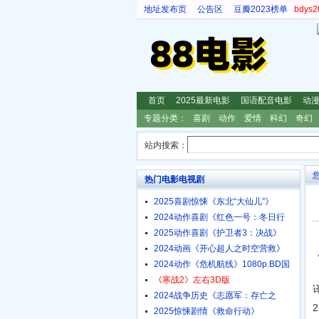
地址发布页
公告区
豆瓣2023榜单
bdy
首页
2025最新电影
国语配音电影
动
专题分类：
喜剧
动作
爱情
科幻
奇幻
站内搜索：
热门电影电视剧
2025喜剧惊悚《东北“大仙儿”》
1080p.HD国语中字
2024动作喜剧《红色一号：冬日行
动》4K.HD中英双字
2025动作喜剧《护卫者3：决战》
1080p.HD国语中字
2024动画《开心超人之时空营救》
4K.HD国语中字
2024动作《危机航线》1080p.BD国
语中字
《寒战2》左右3D版
2024战争历史《志愿军：存亡之
战》4K.HD国语中字
2025惊悚剧情《救命行动》