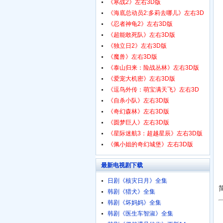
1080p.HD中字
《寒战2》左右3D版
《海底总动员2:多莉去哪儿》左右3D
版
《忍者神龟2》左右3D版
《超能敢死队》左右3D版
《独立日2》左右3D版
《魔兽》左右3D版
《泰山归来：险战丛林》左右3D版
《爱宠大机密》左右3D版
《逗鸟外传：萌宝满天飞》左右3D
版
《自杀小队》左右3D版
《奇幻森林》左右3D版
《圆梦巨人》左右3D版
《星际迷航3：超越星辰》左右3D版
《佩小姐的奇幻城堡》左右3D版
最新电视剧下载
日剧《核灾日月》全集
韩剧《猎犬》全集
韩剧《坏妈妈》全集
韩剧《医生车智淑》全集