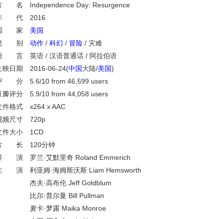
 名 Independence Day: Resurgence
年 代 2016
国 家
美国
类 别
动作
/
科幻
/
冒险
/ 灾难
语 言 英语 / 汉语普通话 / 阿拉伯语
上映日期 2016-06-24(
中国
大陆/
美国
)
 分 5.6/10 from 46,599 users
瓣评分 5.9/10 from 44,058 users
文件格式 x264 x AAC
视频尺寸 720p
文件大小 1CD
片 长 120分钟
导 演 罗兰·艾默里奇 Roland Emmerich
主 演 利亚姆·海姆斯沃斯 Liam Hemsworth
杰夫·高布伦 Jeff Goldblum
比尔·普尔曼 Bill Pullman
麦卡·梦露 Maika Monroe