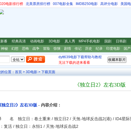
s2020电影排行榜
北美票房排行榜
007电影全集
IMDB250电影
高评分电影
美国电
漫新番
经典高清
动画电影
3D电影
真人秀
MP4手机电影
国剧
日韩剧
神秘
幻想
恐怖
战争
冒险
惊悚
剧情
传记
历史
纪录
印度电影
国产
dytt639电影下载帮助与教程
无法下载的进来看看
您的位置：
首页
>
3D电影
> 下载页面
《独立日2》左右3D版
《独立日2》左右3D版
- 内容介绍：
译 名 独立日：卷土重来 / 独立日2 / 天煞-地球反击战2(港) / ID4星际
2：复活 / 独立日：永恒1 / 天煞-地球反击战2