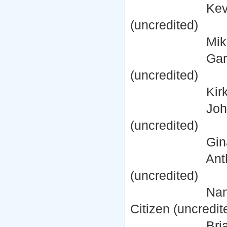
Kevin J. O'C
(uncredited)
Mike McVearr
Garret Ethan 
(uncredited)
Kirk LaSalle 
John Deifer .
(uncredited)
Gina Santiago
Anthony Ross
(uncredited)
Nancy Sandlin 
Citizen (uncredit
Brian E. Cole 