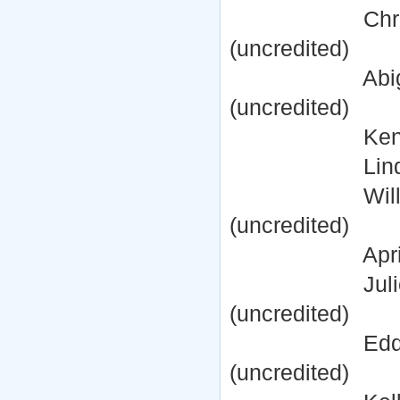
Christian Hig
(uncredited)
Abigail Jacks
(uncredited)
Kenneth Man
Lindley Mayer
William Palm
(uncredited)
April Phipps 
Juliet Reeve
(uncredited)
Edd Robinso
(uncredited)