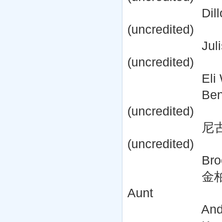
Dillon Robert
(uncredited)
Julisita Salc
(uncredited)
Eli Walker ..
Ben Wedding
(uncredited)
尼古拉斯·沃尔夫 N
(uncredited)
Brooke Bun
金柏莉·杜蒙德 Ki
Aunt
Andrea Alcor