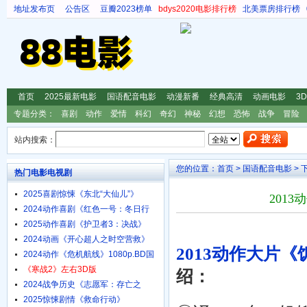
地址发布页
公告区
豆瓣2023榜单
bdys2020电影排行榜
北美票房排行榜
首页
2025最新电影
国语配音电影
动漫新番
经典高清
动画电影
3
专题分类：
喜剧
动作
爱情
科幻
奇幻
神秘
幻想
恐怖
战争
冒险
站内搜索：
您的位置：
首页
>
国语配音电影
> 
热门电影电视剧
2025喜剧惊悚《东北“大仙儿”》
201
1080p.HD国语中字
2024动作喜剧《红色一号：冬日行
动》4K.HD中英双字
2025动作喜剧《护卫者3：决战》
1080p.HD国语中字
2024动画《开心超人之时空营救》
2013动作大片《
4K.HD国语中字
2024动作《危机航线》1080p.BD国
语中字
《寒战2》左右3D版
绍：
2024战争历史《志愿军：存亡之
战》4K.HD国语中字
2025惊悚剧情《救命行动》