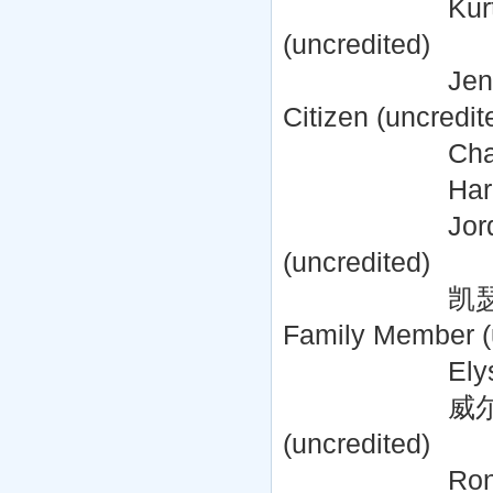
Kurt Bonatz .
(uncredited)
Jenna Brandi .
Citizen (uncredit
Charles Casey
Harley Castr
Jordan Christ
(uncredited)
凯瑟琳·迪克森 Kat
Family Member (
Elyse Dufour 
威尔·弗拉斯卡 Wil
(uncredited)
Ron Heisler .