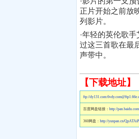
·影片的第一支
正片开始之前放
列影片。
·年轻的英伦歌手
过这三首歌在最
声带中。
【下载地址】
ftp://dy131.com:6vdy.com@f
百度网盘链接：
http://pan.baidu.c
360网盘：
http://yunpan.cn/QpATA