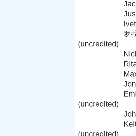
Jackson Spide
Justin Hix ..
Ivette Li-San
罗拉·阿维纳伊姆 L
(uncredited)
Nicky Buggs 
Rita Conte 
Max DiNatale 
Jonathan Pal
Emily Marie 
(uncredited)
John J. Palo
Keith Ratch
(uncredited)