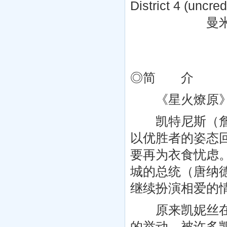
District 4 (uncred
曼米·韦斯特 Mem
◎简 介
《星火燎原》
凯特尼斯（詹妮
以优胜者的姿态
要再为衣食忧虑
城的总统（唐纳德
继续扮演相爱的
原来凯妮丝在饥
的举动，被许多