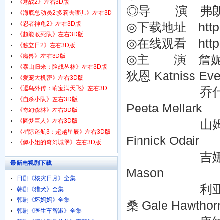
1080p.HD中字
《寒战2》左右3D版
◎导 演 弗朗西斯·
《海底总动员2:多莉去哪儿》左右3D
版
《忍者神龟2》左右3D版
◎下载地址 http:/
《超能敢死队》左右3D版
◎在线观看 http:/
《独立日2》左右3D版
《魔兽》左右3D版
◎主 演 詹妮弗·劳伦
《泰山归来：险战丛林》左右3D版
狄恩 Katniss Eve
《爱宠大机密》左右3D版
《逗鸟外传：萌宝满天飞》左右3D
乔什·哈切森 Jo
版
《自杀小队》左右3D版
Peeta Mellark
《奇幻森林》左右3D版
《圆梦巨人》左右3D版
山姆·克拉弗林 S
《星际迷航3：超越星辰》左右3D版
Finnick Odair
《佩小姐的奇幻城堡》左右3D版
吉娜·马隆 Jen
最新电视剧下载
Mason
日剧《核灾日月》全集
利亚姆·海姆斯沃斯
韩剧《猎犬》全集
韩剧《坏妈妈》全集
桑 Gale Hawthor
韩剧《医生车智淑》全集