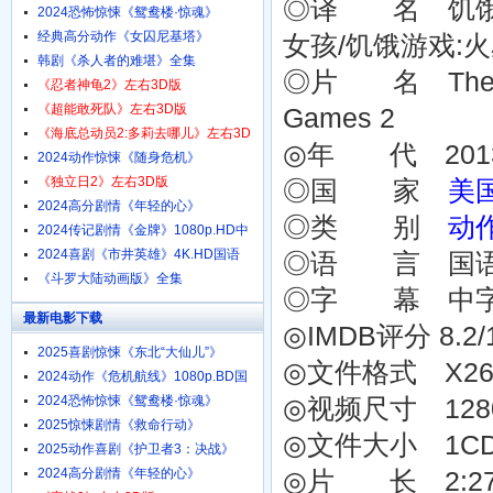
◎译 名 饥饿游
1080p.HD中字
2024恐怖惊悚《鸳鸯楼·惊魂》
4K.HD国语中字
经典高分动作《女囚尼基塔》
女孩/饥饿游戏:
1080p.BD中英双字
韩剧《杀人者的难堪》全集
◎片 名 The Hung
《忍者神龟2》左右3D版
《超能敢死队》左右3D版
Games 2
《海底总动员2:多莉去哪儿》左右3D
◎年 代 201
版
2024动作惊悚《随身危机》
1080p.HD中英双字
《独立日2》左右3D版
◎国 家
美
2024高分剧情《年轻的心》
◎类 别
动
1080p.HD中字
2024传记剧情《金牌》1080p.HD中
字
2024喜剧《市井英雄》4K.HD国语
◎语 言 国
中字
《斗罗大陆动画版》全集
◎字 幕 中
最新电影下载
◎IMDB评分 8.2/10
2025喜剧惊悚《东北“大仙儿”》
◎文件格式 X264 
1080p.HD国语中字
2024动作《危机航线》1080p.BD国
语中字
2024恐怖惊悚《鸳鸯楼·惊魂》
◎视频尺寸 1280
4K.HD国语中字
2025惊悚剧情《救命行动》
◎文件大小 1C
1080p.HD中字
2025动作喜剧《护卫者3：决战》
1080p.HD国语中字
2024高分剧情《年轻的心》
◎片 长 2:27:31