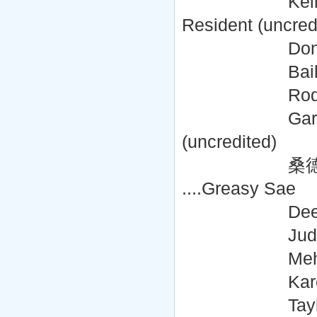
Kelly Sturnio
Resident (uncred
Don Teems ..
Bailee Watter
Rode Ferla
Gary Miller .
(uncredited)
桑德拉·艾利丝·拉
....Greasy Sae
Deena Beasl
Judd Lorman
Mehmet Kor
Karen Henning
Taylor St. 