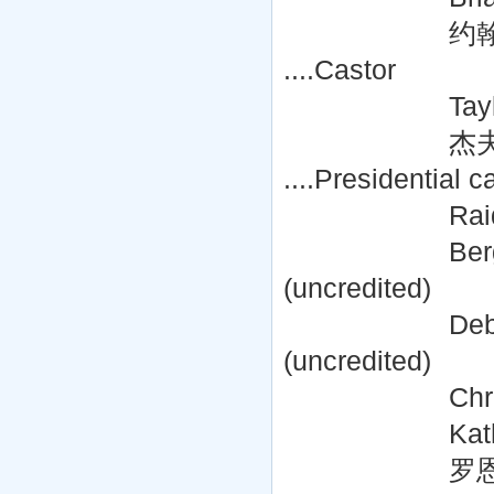
约翰·卫斯理·查塔
....Castor
Taylor McPher
杰夫·马修·格洛弗
....Presidential 
Raiden Integr
Berglind Jons
(uncredited)
Debi Kimsey
(uncredited)
Christopher 
Kathy Walton 
罗恩·斯塔福德 Ron