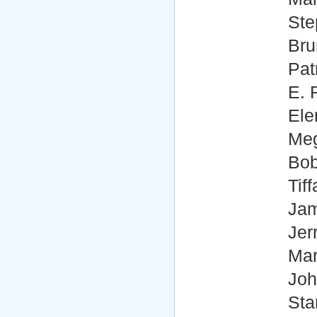
Stephanie 
Bruno Gioie
Patrick St. 
E. Roger Mi
Elena Sanc
Megan Hayes 
Bobby Jord
Tiffany Waxle
James Logan 
Jerrad Vunov
Marian Green
John Casi
Starlin Britt