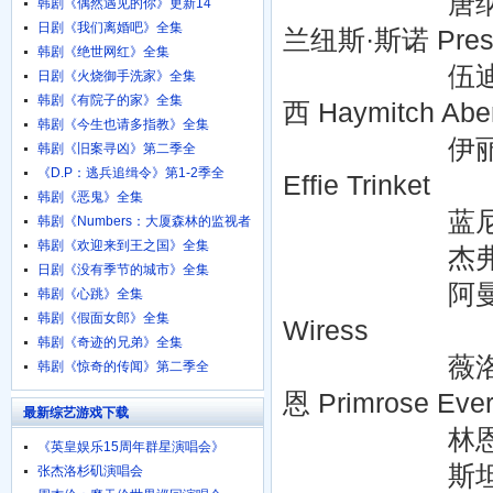
唐纳德·萨瑟兰 D
韩剧《偶然遇见的你》更新14
日剧《我们离婚吧》全集
兰纽斯·斯诺 Presi
韩剧《绝世网红》全集
伍迪·哈里森 Wo
日剧《火烧御手洗家》全集
韩剧《有院子的家》全集
西 Haymitch Abe
韩剧《今生也请多指教》全集
伊丽莎白·班克斯 
韩剧《旧案寻凶》第二季全
《D.P：逃兵追缉令》第1-2季全
Effie Trinket
韩剧《恶鬼》全集
蓝尼·克罗维兹 Le
韩剧《Numbers：大厦森林的监视者
们》全集
韩剧《欢迎来到王之国》全集
杰弗里·怀特 Jef
日剧《没有季节的城市》全集
阿曼达·普拉莫 A
韩剧《心跳》全集
韩剧《假面女郎》全集
Wiress
韩剧《奇迹的兄弟》全集
薇洛·西尔德斯 W
韩剧《惊奇的传闻》第二季全
恩 Primrose Eve
最新综艺游戏下载
林恩·科恩 Lyn
《英皇娱乐15周年群星演唱会》
720p.BD粤语中字
斯坦利·图齐 St
张杰洛杉矶演唱会