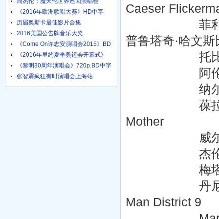
周杰伦：魔天伦世界巡回演唱会
Caeser Flickerm
《2016年欧洲歌唱大赛》HD中字
1024高清
菲利普·塞默·霍夫曼
历届奥斯卡最佳影片合集
2016美国公告牌音乐大奖
普鲁塔奇·哈文斯比 Pl
《Come On许志安演唱会2015》BD
粤语中字
托比·琼斯 Toby 
《2016年里约夏季奥运会开幕式》
HD国语
《黎明30周年演唱会》720p.BD中字
阿伦·瑞奇森 Ala
张智霖疯狂有时演唱会上海站
纳尔逊·阿森西奥 N
葆拉·马尔科姆森 P
Mother
威尔伯·菲茨杰拉德 
杰伦·摩尔 Jayl
梅塔·戈尔丁 Met
丹尼尔·伯恩哈特 D
Man District 9
Maria Howe