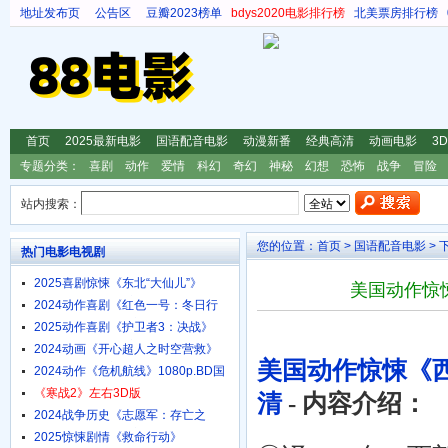
地址发布页
公告区
豆瓣2023榜单
bdys2020电影排行榜
北美票房排行榜
首页
2025最新电影
国语配音电影
动漫新番
经典高清
动画电影
3
专题分类：
喜剧
动作
爱情
科幻
奇幻
神秘
幻想
恐怖
战争
冒险
站内搜索：
您的位置：
首页
>
国语配音电影
> 
热门电影电视剧
2025喜剧惊悚《东北“大仙儿”》
美国动作惊悚
1080p.HD国语中字
2024动作喜剧《红色一号：冬日行
动》4K.HD中英双字
2025动作喜剧《护卫者3：决战》
1080p.HD国语中字
2024动画《开心超人之时空营救》
美国动作惊悚《西
4K.HD国语中字
2024动作《危机航线》1080p.BD国
语中字
《寒战2》左右3D版
清
- 内容介绍：
2024战争历史《志愿军：存亡之
战》4K.HD国语中字
2025惊悚剧情《救命行动》