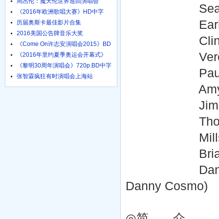
周杰伦：魔天伦世界巡回演唱会
Sean Boyd 
《2016年欧洲歌唱大赛》HD中字
1024高清
Earl Maddox
历届奥斯卡最佳影片合集
2016美国公告牌音乐大奖
Clint James 
《Come On许志安演唱会2015》BD
粤语中字
Veronica Russ
《2016年里约夏季奥运会开幕式》
HD国语
《黎明30周年演唱会》720p.BD中字
Paul Zies 
张智霖疯狂有时演唱会上海站
Amy Stipkov
Jim Henry ..
Thomas Hyde
Mills Alliso
Brian Elerd
Danny Cosmo 
Danny Cosmo)
◎简 介