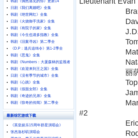
Lieutenant Evan
韩剧《偶然遇见的你》更新14
日剧《我们离婚吧》全集
Brandi Col
韩剧《绝世网红》全集
David Jensen
日剧《火烧御手洗家》全集
韩剧《有院子的家》全集
J.D. Evermore
韩剧《今生也请多指教》全集
Tom Townse
韩剧《旧案寻凶》第二季全
《D.P：逃兵追缉令》第1-2季全
Matt Lasky .
韩剧《恶鬼》全集
Natacha Itz
韩剧《Numbers：大厦森林的监视者
们》全集
韩剧《欢迎来到王之国》全集
丽萨·罗唐迪 Lisa 
日剧《没有季节的城市》全集
Topher Jone
韩剧《心跳》全集
韩剧《假面女郎》全集
Jamie Alyson 
韩剧《奇迹的兄弟》全集
Mark Casimir
韩剧《惊奇的传闻》第二季全
#2
最新综艺游戏下载
Eric Scott 
《英皇娱乐15周年群星演唱会》
720p.BD粤语中字
Rod Keller 
张杰洛杉矶演唱会