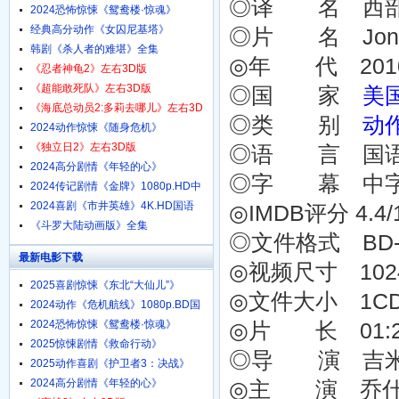
◎译 名 西部
1080p.HD中字
2024恐怖惊悚《鸳鸯楼·惊魂》
4K.HD国语中字
经典高分动作《女囚尼基塔》
◎片 名 Jona
1080p.BD中英双字
韩剧《杀人者的难堪》全集
◎年 代 201
《忍者神龟2》左右3D版
《超能敢死队》左右3D版
◎国 家
美
《海底总动员2:多莉去哪儿》左右3D
◎类 别
动
版
2024动作惊悚《随身危机》
1080p.HD中英双字
《独立日2》左右3D版
◎语 言 国
2024高分剧情《年轻的心》
◎字 幕 中
1080p.HD中字
2024传记剧情《金牌》1080p.HD中
字
2024喜剧《市井英雄》4K.HD国语
◎IMDB评分 4.4/10
中字
《斗罗大陆动画版》全集
◎文件格式 BD-
最新电影下载
◎视频尺寸 1024 
2025喜剧惊悚《东北“大仙儿”》
◎文件大小 1C
1080p.HD国语中字
2024动作《危机航线》1080p.BD国
语中字
2024恐怖惊悚《鸳鸯楼·惊魂》
◎片 长 01:21
4K.HD国语中字
2025惊悚剧情《救命行动》
◎导 演 吉米·海沃
1080p.HD中字
2025动作喜剧《护卫者3：决战》
1080p.HD国语中字
2024高分剧情《年轻的心》
◎主 演 乔什·布洛林 