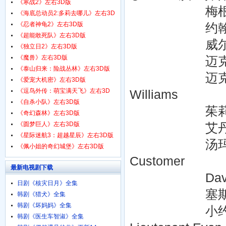
1080p.HD中字
《寒战2》左右3D版
梅根·福克斯 Me
《海底总动员2:多莉去哪儿》左右3D
版
《忍者神龟2》左右3D版
约翰·马尔科维奇 J
《超能敢死队》左右3D版
威尔·阿奈特 W
《独立日2》左右3D版
《魔兽》左右3D版
迈克尔·法斯宾德 M
《泰山归来：险战丛林》左右3D版
迈克尔·珊农 Mic
《爱宠大机密》左右3D版
《逗鸟外传：萌宝满天飞》左右3D
Williams
版
《自杀小队》左右3D版
茱莉亚·琼斯 Jul
《奇幻森林》左右3D版
《圆梦巨人》左右3D版
艾丹·奎因 Aidan
《星际迷航3：超越星辰》左右3D版
汤玛斯·蓝诺 Tho
《佩小姐的奇幻城堡》左右3D版
Customer
最新电视剧下载
David Patric
日剧《核灾日月》全集
塞斯·盖贝尔 
韩剧《猎犬》全集
韩剧《坏妈妈》全集
小约翰·加拉赫 Jo
韩剧《医生车智淑》全集