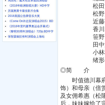
周杰伦：魔天伦世界巡回演唱会
松田洋治 Yôj
《2016年欧洲歌唱大赛》HD中字
1024高清
历届奥斯卡最佳影片合集
松野太纪 Tai
2016美国公告牌音乐大奖
近藤公园 Kô
《Come On许志安演唱会2015》BD
粤语中字
《2016年里约夏季奥运会开幕式》
香川耕二 Ko
HD国语
《黎明30周年演唱会》720p.BD中字
笹野高史 Tak
张智霖疯狂有时演唱会上海站
田中泯 Min
小林稔侍 Nen
绪形拳 Ken
◎简 介
时值德川幕府末
饰）和母亲（倍赏
及女佣希惠（松
后，妹妹嫁给了