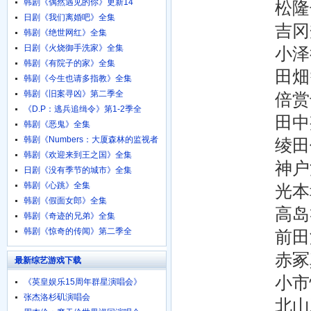
韩剧《偶然遇见的你》更新14
松隆子 Taka
日剧《我们离婚吧》全集
吉冈秀隆 Hide
韩剧《绝世网红》全集
日剧《火烧御手洗家》全集
小泽征悦 Yuk
韩剧《有院子的家》全集
田畑智子 Tom
韩剧《今生也请多指教》全集
韩剧《旧案寻凶》第二季全
倍赏千惠子 Ch
《D.P：逃兵追缉令》第1-2季全
田中邦卫 Kun
韩剧《恶鬼》全集
韩剧《Numbers：大厦森林的监视者
绫田俊树 Tos
们》全集
韩剧《欢迎来到王之国》全集
神户浩 Hiro
日剧《没有季节的城市》全集
韩剧《心跳》全集
光本幸子 Sach
韩剧《假面女郎》全集
高岛礼子 Rei
韩剧《奇迹的兄弟》全集
韩剧《惊奇的传闻》第二季全
前田淳 Jun
赤冢真人 Mak
最新综艺游戏下载
小市慢太郎 Ma
《英皇娱乐15周年群星演唱会》
720p.BD粤语中字
张杰洛杉矶演唱会
北山雅康 Mas