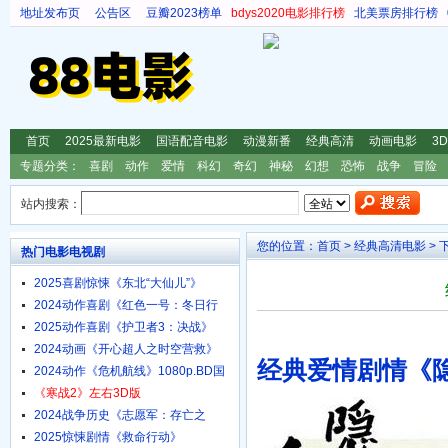
地址发布页
公告区
豆瓣2023榜单
bdys2020电影排行榜
北美票房排行榜
首页
2025最新电影
国语配音电影
动漫新番
经典高清
动画电影
3
专题分类：
喜剧
动作
爱情
科幻
奇幻
神秘
幻想
恐怖
战争
冒险
站内搜索：
您的位置：
首页
>
经典高清电影
> 
热门电影电视剧
2025喜剧惊悚《东北“大仙儿”》
1080p.HD国语中字
2024动作喜剧《红色一号：冬日行
动》4K.HD中英双字
2025动作喜剧《护卫者3：决战》
1080p.HD国语中字
2024动画《开心超人之时空营救》
经典爱情剧情《隐剑
4K.HD国语中字
2024动作《危机航线》1080p.BD国
语中字
《寒战2》左右3D版
2024战争历史《志愿军：存亡之
战》4K.HD国语中字
2025惊悚剧情《救命行动》