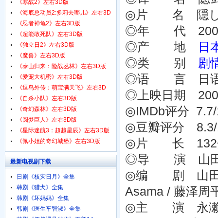
1080p.HD中字
《寒战2》左右3D版
◎片 名 隠し
《海底总动员2:多莉去哪儿》左右3D
版
《忍者神龟2》左右3D版
◎年 代 200
《超能敢死队》左右3D版
◎产 地
日
《独立日2》左右3D版
《魔兽》左右3D版
◎类 别
剧
《泰山归来：险战丛林》左右3D版
◎语 言 日
《爱宠大机密》左右3D版
《逗鸟外传：萌宝满天飞》左右3D
◎上映日期 2004-
版
《自杀小队》左右3D版
◎IMDb评分 7.7/10
《奇幻森林》左右3D版
《圆梦巨人》左右3D版
◎豆瓣评分 8.3/10 
《星际迷航3：超越星辰》左右3D版
◎片 长 13
《佩小姐的奇幻城堡》左右3D版
◎导 演 山田洋次 
最新电视剧下载
◎编 剧 山田洋次 Y
日剧《核灾日月》全集
韩剧《猎犬》全集
Asama / 藤泽周平 
韩剧《坏妈妈》全集
◎主 演 永濑正敏 
韩剧《医生车智淑》全集