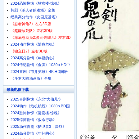
1080p.HD中字
2024恐怖惊悚《鸳鸯楼·惊魂》
4K.HD国语中字
韩剧《杀人者的难堪》全集
经典高分动作《女囚尼基塔》
1080p.BD中英双字
《忍者神龟2》左右3D版
《超能敢死队》左右3D版
《海底总动员2:多莉去哪儿》左右3D
版
2024动作惊悚《随身危机》
1080p.HD中英双字
《独立日2》左右3D版
2024高分剧情《年轻的心》
1080p.HD中字
2024传记剧情《金牌》1080p.HD中
字
2024喜剧《市井英雄》4K.HD国语
中字
《斗罗大陆动画版》全集
最新电影下载
2025喜剧惊悚《东北“大仙儿”》
1080p.HD国语中字
2024动作《危机航线》1080p.BD国
语中字
2024恐怖惊悚《鸳鸯楼·惊魂》
4K.HD国语中字
2025惊悚剧情《救命行动》
1080p.HD中字
2025动作喜剧《护卫者3：决战》
1080p.HD国语中字
2024高分剧情《年轻的心》
◎译 名 隐剑鬼爪/