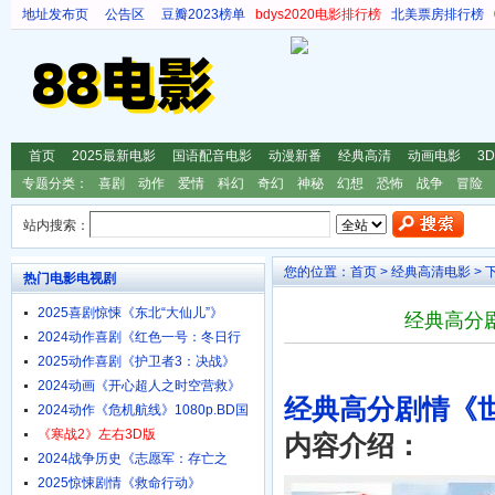
地址发布页
公告区
豆瓣2023榜单
bdys2020电影排行榜
北美票房排行榜
首页
2025最新电影
国语配音电影
动漫新番
经典高清
动画电影
3
专题分类：
喜剧
动作
爱情
科幻
奇幻
神秘
幻想
恐怖
战争
冒险
站内搜索：
您的位置：
首页
>
经典高清电影
> 
热门电影电视剧
2025喜剧惊悚《东北“大仙儿”》
经典高分
1080p.HD国语中字
2024动作喜剧《红色一号：冬日行
动》4K.HD中英双字
2025动作喜剧《护卫者3：决战》
1080p.HD国语中字
2024动画《开心超人之时空营救》
经典高分剧情《世
4K.HD国语中字
2024动作《危机航线》1080p.BD国
语中字
《寒战2》左右3D版
内容介绍：
2024战争历史《志愿军：存亡之
战》4K.HD国语中字
2025惊悚剧情《救命行动》