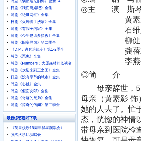
韩剧《偶然遇见的你》更新14
◎主 演 斯琴高娃 
日剧《我们离婚吧》全集
韩剧《绝世网红》全集
黄素影 Suyi
日剧《火烧御手洗家》全集
石维坚 Weij
韩剧《有院子的家》全集
韩剧《今生也请多指教》全集
柳健 Jian
韩剧《旧案寻凶》第二季全
龚蓓苾 Bei
《D.P：逃兵追缉令》第1-2季全
韩剧《恶鬼》全集
李燕平 Yan
韩剧《Numbers：大厦森林的监视者
们》全集
韩剧《欢迎来到王之国》全集
◎简 介
日剧《没有季节的城市》全集
韩剧《心跳》全集
母亲辞世，50
韩剧《假面女郎》全集
母亲（黄素影 
韩剧《奇迹的兄弟》全集
韩剧《惊奇的传闻》第二季全
她的人去了。忙
态，恍惚的神情
最新综艺游戏下载
带母亲到医院检
《英皇娱乐15周年群星演唱会》
720p.BD粤语中字
张杰洛杉矶演唱会
快恢复，可是母