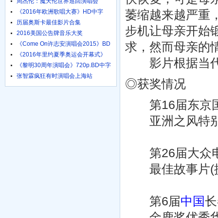
周杰伦：魔天伦世界巡回演唱会
萎缩越来越严重
《2016年欧洲歌唱大赛》HD中字
1024高清
历届奥斯卡最佳影片合集
步机让母亲开始
2016美国公告牌音乐大奖
求，然而母亲的
《Come On许志安演唱会2015》BD
粤语中字
《2016年里约夏季奥运会开幕式》
影片根据当代
HD国语
《黎明30周年演唱会》720p.BD中字
张智霖疯狂有时演唱会上海站
◎获奖情况
第16届东京国际
亚洲之风特别
第26届大众电影
最佳故事片(提
第6届
中国
长
金鹿奖优秀华