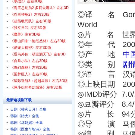
1080p.HD中字
《寒战2》左右3D版
《海底总动员2:多莉去哪儿》左右3D
◎译 名 Gone is 
版
《忍者神龟2》左右3D版
《超能敢死队》左右3D版
World
《独立日2》左右3D版
◎片 名 世界
《魔兽》左右3D版
《泰山归来：险战丛林》左右3D版
◎年 代 200
《爱宠大机密》左右3D版
◎产 地
中
《逗鸟外传：萌宝满天飞》左右3D
版
《自杀小队》左右3D版
◎类 别
剧
《奇幻森林》左右3D版
◎语 言 汉
《圆梦巨人》左右3D版
《星际迷航3：超越星辰》左右3D版
◎上映日期 2002
《佩小姐的奇幻城堡》左右3D版
◎IMDb评分 7.0/10
最新电视剧下载
◎豆瓣评分 8.4/10 
日剧《核灾日月》全集
◎片 长 94
韩剧《猎犬》全集
◎导 演 马俪文 
韩剧《坏妈妈》全集
韩剧《医生车智淑》全集
◎编 剧 马俪文 Li