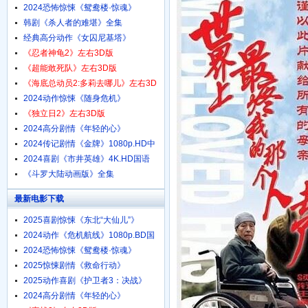
1080p.HD中字
2024恐怖惊悚《鸳鸯楼·惊魂》
4K.HD国语中字
韩剧《杀人者的难堪》全集
经典高分动作《女囚尼基塔》
1080p.BD中英双字
《忍者神龟2》左右3D版
《超能敢死队》左右3D版
《海底总动员2:多莉去哪儿》左右3D
版
2024动作惊悚《随身危机》
1080p.HD中英双字
《独立日2》左右3D版
2024高分剧情《年轻的心》
1080p.HD中字
2024传记剧情《金牌》1080p.HD中
字
2024喜剧《市井英雄》4K.HD国语
中字
《斗罗大陆动画版》全集
最新电影下载
2025喜剧惊悚《东北“大仙儿”》
1080p.HD国语中字
2024动作《危机航线》1080p.BD国
语中字
2024恐怖惊悚《鸳鸯楼·惊魂》
4K.HD国语中字
2025惊悚剧情《救命行动》
1080p.HD中字
2025动作喜剧《护卫者3：决战》
1080p.HD国语中字
2024高分剧情《年轻的心》