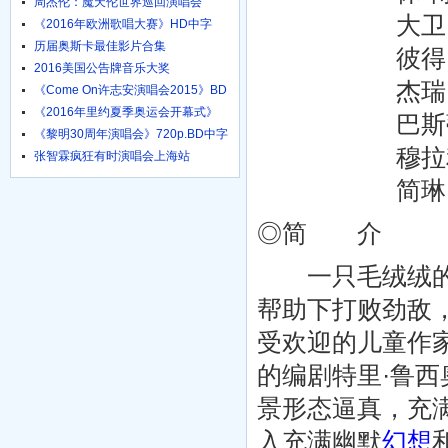
周杰伦：魔天伦世界巡回演唱会
大卫·田纳特 D
《2016年欧洲歌唱大赛》HD中字
1024高清
历届奥斯卡最佳影片合集
彼得·塞拉菲诺威茨
2016美国公告牌音乐大奖
杰瑞·霍夫曼 J
《Come On许志安演唱会2015》BD
粤语中字
《2016年里约夏季奥运会开幕式》
巴斯蒂安·帕斯特
HD国语
《黎明30周年演唱会》720p.BD中字
穆拉利·佩鲁马尔
张智霖疯狂有时演唱会上海站
简琳·雷哈尔德 J
◎简 介
一只毛绒绒的大
帮助下打败劲敌
受欢迎的儿童作
的编剧特里·鲁西
景形态逼真，充
入充满幽默
幻想