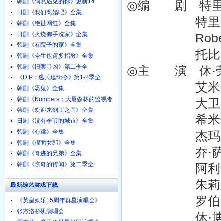
韩剧《偶然遇见的你》更新14
◎编 剧 特里·鲁西
日剧《我们离婚吧》全集
特里·普拉切特 T
韩剧《绝世网红》全集
日剧《火烧御手洗家》全集
Robert C
韩剧《有院子的家》全集
托比·格恩科尔 
韩剧《今生也请多指教》全集
韩剧《旧案寻凶》第二季全
◎主 演 休·劳瑞 
《D.P：逃兵追缉令》第1-2季全
艾米莉亚·克拉克
韩剧《恶鬼》全集
韩剧《Numbers：大厦森林的监视者
大卫·休里斯 D
们》全集
韩剧《欢迎来到王之国》全集
希米什·帕特尔 
日剧《没有季节的城市》全集
韩剧《心跳》全集
杰玛·阿特登 G
韩剧《假面女郎》全集
乔·萨格 Jo
韩剧《奇迹的兄弟》全集
韩剧《惊奇的传闻》第二季全
阿利安·巴克瑞 
朱莉·阿瑟顿 Ju
最新综艺游戏下载
罗伯·布莱顿 
《英皇娱乐15周年群星演唱会》
720p.BD粤语中字
张杰洛杉矶演唱会
休·博纳维尔 Hu