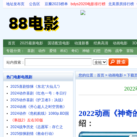
地址发布页
公告区
豆瓣2023榜单
bdys2020电影排行榜
北美票房排行榜
首页
2025最新电影
国语配音电影
动漫新番
经典高清
动画电影
3
专题分类：
喜剧
动作
爱情
科幻
奇幻
神秘
幻想
恐怖
战争
冒险
站内搜索：
您的位置：
首页
>
动画电影
> 下载
热门电影电视剧
2025喜剧惊悚《东北“大仙儿”》
202
1080p.HD国语中字
2024动作喜剧《红色一号：冬日行
动》4K.HD中英双字
2025动作喜剧《护卫者3：决战》
1080p.HD国语中字
2024动画《开心超人之时空营救》
2022动画《神奇
4K.HD国语中字
2024动作《危机航线》1080p.BD国
语中字
《寒战2》左右3D版
绍：
2024战争历史《志愿军：存亡之
战》4K.HD国语中字
2025惊悚剧情《救命行动》