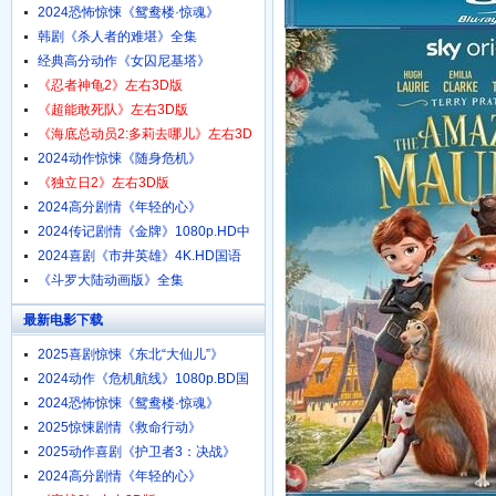
1080p.HD中字
2024恐怖惊悚《鸳鸯楼·惊魂》
4K.HD国语中字
韩剧《杀人者的难堪》全集
经典高分动作《女囚尼基塔》
1080p.BD中英双字
《忍者神龟2》左右3D版
《超能敢死队》左右3D版
《海底总动员2:多莉去哪儿》左右3D
版
2024动作惊悚《随身危机》
1080p.HD中英双字
《独立日2》左右3D版
2024高分剧情《年轻的心》
1080p.HD中字
2024传记剧情《金牌》1080p.HD中
字
2024喜剧《市井英雄》4K.HD国语
中字
《斗罗大陆动画版》全集
最新电影下载
2025喜剧惊悚《东北“大仙儿”》
1080p.HD国语中字
2024动作《危机航线》1080p.BD国
语中字
2024恐怖惊悚《鸳鸯楼·惊魂》
4K.HD国语中字
2025惊悚剧情《救命行动》
1080p.HD中字
2025动作喜剧《护卫者3：决战》
1080p.HD国语中字
2024高分剧情《年轻的心》