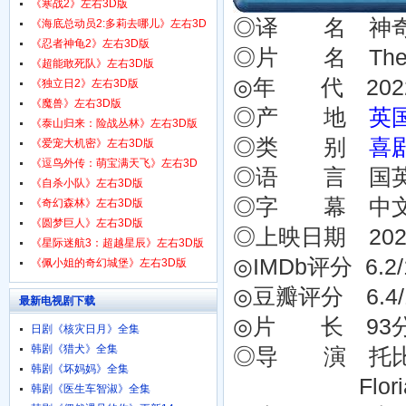
1080p.HD中字
《寒战2》左右3D版
◎译 名 神奇
《海底总动员2:多莉去哪儿》左右3D
版
《忍者神龟2》左右3D版
◎片 名 The Am
《超能敢死队》左右3D版
◎年 代 202
《独立日2》左右3D版
《魔兽》左右3D版
◎产 地
英
《泰山归来：险战丛林》左右3D版
◎类 别
喜
《爱宠大机密》左右3D版
《逗鸟外传：萌宝满天飞》左右3D
◎语 言 国
版
《自杀小队》左右3D版
◎字 幕 中
《奇幻森林》左右3D版
《圆梦巨人》左右3D版
◎上映日期 2022-
《星际迷航3：超越星辰》左右3D版
◎IMDb评分 6.2/10
《佩小姐的奇幻城堡》左右3D版
◎豆瓣评分 6.4/10 
最新电视剧下载
◎片 长 93
日剧《核灾日月》全集
韩剧《猎犬》全集
◎导 演 托比·格恩
韩剧《坏妈妈》全集
Florian W
韩剧《医生车智淑》全集