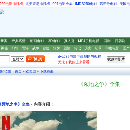
s2020电影排行榜
北美票房排行榜
007电影全集
IMDB250电影
高评分电影
美国电
漫新番
经典高清
动画电影
3D电影
真人秀
MP4手机电影
国剧
日韩剧
神秘
幻想
恐怖
战争
冒险
惊悚
剧情
传记
历史
纪录
印度电影
国产
dytt639电影下载帮助与教程
无法下载的进来看看
您的位置：
首页
>
欧美剧
> 下载页面
《领地之争》全集
《领地之争》全集
- 内容介绍：