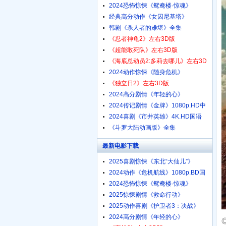
1080p.HD中字
2024恐怖惊悚《鸳鸯楼·惊魂》
4K.HD国语中字
经典高分动作《女囚尼基塔》
1080p.BD中英双字
韩剧《杀人者的难堪》全集
《忍者神龟2》左右3D版
《超能敢死队》左右3D版
《海底总动员2:多莉去哪儿》左右3D
版
2024动作惊悚《随身危机》
1080p.HD中英双字
《独立日2》左右3D版
2024高分剧情《年轻的心》
1080p.HD中字
2024传记剧情《金牌》1080p.HD中
字
2024喜剧《市井英雄》4K.HD国语
中字
《斗罗大陆动画版》全集
最新电影下载
2025喜剧惊悚《东北“大仙儿”》
1080p.HD国语中字
2024动作《危机航线》1080p.BD国
语中字
2024恐怖惊悚《鸳鸯楼·惊魂》
4K.HD国语中字
2025惊悚剧情《救命行动》
1080p.HD中字
2025动作喜剧《护卫者3：决战》
1080p.HD国语中字
2024高分剧情《年轻的心》