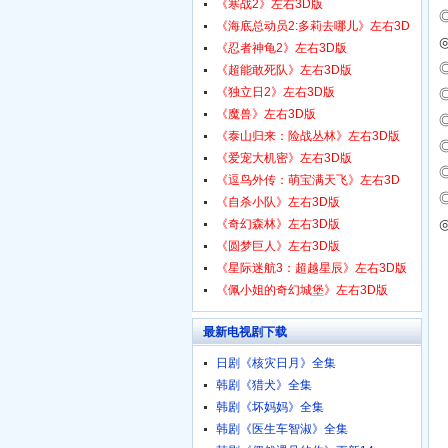
1080p.HD中字
《寒战2》左右3D版
《海底总动员2:多莉去哪儿》左右3D
版
《忍者神龟2》左右3D版
《超能敢死队》左右3D版
《独立日2》左右3D版
《魔兽》左右3D版
《泰山归来：险战丛林》左右3D版
《爱宠大机密》左右3D版
《逗鸟外传：萌宝满天飞》左右3D
版
《自杀小队》左右3D版
《奇幻森林》左右3D版
《圆梦巨人》左右3D版
《星际迷航3：超越星辰》左右3D版
《佩小姐的奇幻城堡》左右3D版
最新电视剧下载
日剧《核灾日月》全集
韩剧《猎犬》全集
韩剧《坏妈妈》全集
韩剧《医生车智淑》全集