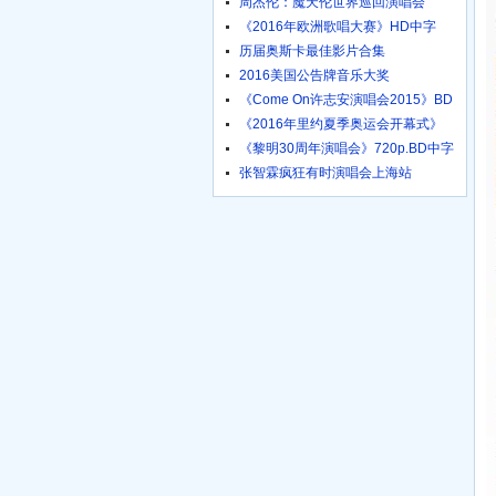
周杰伦：魔天伦世界巡回演唱会
《2016年欧洲歌唱大赛》HD中字
1024高清
历届奥斯卡最佳影片合集
2016美国公告牌音乐大奖
《Come On许志安演唱会2015》BD
粤语中字
《2016年里约夏季奥运会开幕式》
HD国语
《黎明30周年演唱会》720p.BD中字
张智霖疯狂有时演唱会上海站