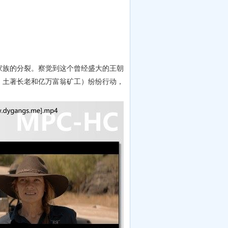
族的分裂。察觉到这个曾经盛大的王朝
、土著长老和亿万富翁矿工）纷纷行动，