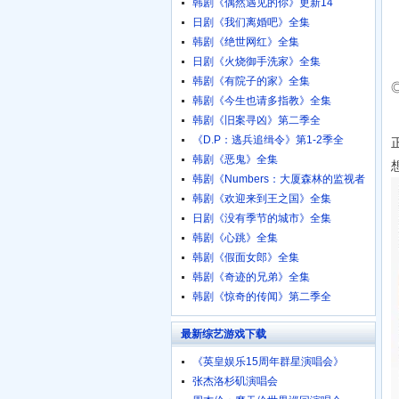
韩剧《偶然遇见的你》更新14
日剧《我们离婚吧》全集
韩剧《绝世网红》全集
日剧《火烧御手洗家》全集
韩剧《有院子的家》全集
韩剧《今生也请多指教》全集
韩剧《旧案寻凶》第二季全
《D.P：逃兵追缉令》第1-2季全
韩剧《恶鬼》全集
韩剧《Numbers：大厦森林的监视者
们》全集
韩剧《欢迎来到王之国》全集
日剧《没有季节的城市》全集
韩剧《心跳》全集
韩剧《假面女郎》全集
韩剧《奇迹的兄弟》全集
韩剧《惊奇的传闻》第二季全
最新综艺游戏下载
《英皇娱乐15周年群星演唱会》
720p.BD粤语中字
张杰洛杉矶演唱会