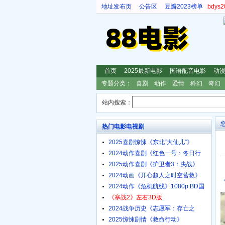
地址发布页
公告区
豆瓣2023榜单
bdy
首页
2025最新电影
国语配音电影
动
专题分类：
喜剧
动作
爱情
科幻
奇幻
站内搜索：
热门电影电视剧
2025喜剧惊悚《东北“大仙儿”》
1080p.HD国语中字
2024动作喜剧《红色一号：冬日行
动》4K.HD中英双字
2025动作喜剧《护卫者3：决战》
1080p.HD国语中字
2024动画《开心超人之时空营救》
4K.HD国语中字
2024动作《危机航线》1080p.BD国
语中字
《寒战2》左右3D版
2024战争历史《志愿军：存亡之
战》4K.HD国语中字
2025惊悚剧情《救命行动》