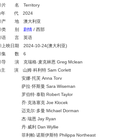
◎片 名 Territory
◎年 代 2024
◎产 地 澳大利亚
◎类 别
剧情
/ 西部
◎语 言 英语
◎上映日期 2024-10-24(澳大利亚)
◎集 数 6
◎导 演 克瑞格·麦克林恩 Greg Mclean
◎主 演 山姆·科利特 Sam Corlett
安娜·托芙 Anna Torv
萨拉·怀斯曼 Sara Wiseman
罗伯特·泰勒 Robert Taylor
乔·克洛塞克 Joe Klocek
迈克尔·多曼 Michael Dorman
杰·瑞恩 Jay Ryan
丹·威利 Dan Wyllie
菲利帕·诺斯伊斯特 Philippa Northeast